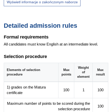
Wyświetl informacje o zakończonym naborze
Faculty website of the programme
Detailed admission rules
Formal requirements
All candidates must know English at an intermediate level.
Selection procedure
Weight
Elements of selection
Max
Max
of
procedure
points
result
element
1) grades on the Matura
100
1
100
certificate
Maximum number of points to be scored during the
100
selection procedure