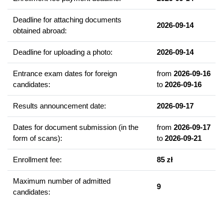
420 godzin języka fińskiego
Deadline for attaching documents
300 godzin języka francuskiego lub niemieckiego lub
2026-09-14
obtained abroad:
hiszpańskiego lub angielskiego
90 godzin przedmiotów o kulturze
Deadline for uploading a photo:
2026-09-14
300 godzin przedmiotów o języku i metodach uzyskiwania
Entrance exam dates for foreign
from
2026-09-16
informacji oraz ich analizy
candidates:
to
2026-09-16
przedmioty rozwijające kompetencje analityczne i społeczne.
Results announcement date:
2026-09-17
Graduate competencies
Dates for document submission (in the
from
2026-09-17
Wysokie kompetencje językowe.
form of scans):
to
2026-09-21
Umiejętność prowadzenia zaawansowanej analizy tekstów i
dyskursów kulturowych, społecznych i politycznych.
Enrollment fee:
85 zł
Krytyczne myślenie i zdolność do samodzielnego
pozyskiwania, analizowania i selekcjonowania danych
Maximum number of admitted
9
niestandardowych.
candidates:
Zdolność do działania w zespołach międzynarodowych i
interdyscyplinarnych, z zachowaniem zasad etycznych i