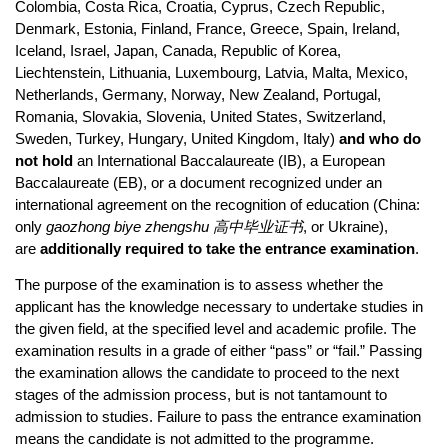
Colombia, Costa Rica, Croatia, Cyprus, Czech Republic,
Denmark, Estonia, Finland, France, Greece, Spain, Ireland,
Iceland, Israel, Japan, Canada, Republic of Korea,
Liechtenstein, Lithuania, Luxembourg, Latvia, Malta, Mexico,
Netherlands, Germany, Norway, New Zealand, Portugal,
Romania, Slovakia, Slovenia, United States, Switzerland,
Sweden, Turkey, Hungary, United Kingdom, Italy)
and who do
not hold
an International Baccalaureate (IB), a European
Baccalaureate (EB), or a document recognized under an
international agreement on the recognition of education (China:
only
gaozhong biye zhengshu 高中毕业证书
, or Ukraine),
are
additionally required to take the entrance examination
.
The purpose of the examination is to assess whether the
applicant has the knowledge necessary to undertake studies in
the given field, at the specified level and academic profile. The
examination results in a grade of either “pass” or “fail.” Passing
the examination allows the candidate to proceed to the next
stages of the admission process, but is not tantamount to
admission to studies. Failure to pass the entrance examination
means the candidate is not admitted to the programme.