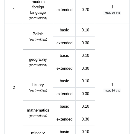
modern
foreign
1
1
extended
0.70
language
max. 70 pts
(part written)
basic
0.10
Polish
(part written)
extended
0.30
basic
0.10
geography
(part written)
extended
0.30
basic
0.10
history
1
2
(part written)
max. 30 pts
extended
0.30
basic
0.10
mathematics
(part written)
extended
0.30
basic
0.10
minority