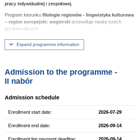
pracy indywidualnej i zespołowej.
Program kierunku
filologie regionów - lingwistyka kulturowa
– region europejski: węgierski
przewiduje naukę trzech
języków obcych:
języka węgierskiego – od podstaw (pierwszy język regionu)
Expand programme information
języka fińskiego – od podstaw (drugi język regionu)
języka angielskiego – od poziomu zaawansowanego lub
języka niemieckiego lub francuskiego lub hiszpańskiego - od
podstaw – szczegółowa oferta języków na rok akademicki
Admission to the programme -
2026/2027 zostanie podana na stronie kierunku
II nabór
https://zfu.web.amu.edu.pl/offering/)
Zapraszamy do zapoznania się z informacjami o studiach
Admission schedule
filologie regionów
pod adresem:
https://zfu.web.amu.edu.pl/
Enrollment start date:
2026-07-29
Enrollment end date:
2026-09-14
Example of courses
630 godzin języka węgierskiego
Enrollment fee payment deadline:
2026-09-14