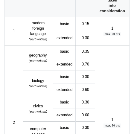
taken
into
consideration
modern
basic
0.15
foreign
1
1
language
max. 30 pts
extended
0.30
(part written)
basic
0.35
geography
(part written)
extended
0.70
basic
0.30
biology
(part written)
extended
0.60
basic
0.30
civics
(part written)
extended
0.60
1
2
max. 70 pts
basic
0.30
computer