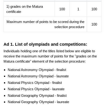
Instytucje i urzędy zajmujące się ochroną środowiska
1) grades on the Matura
Instytucje i urzędy zajmujące się zarządzaniem kryzysowym
100
1
100
certificate
Jednostki publiczne i prywatne firmy przygotowujące raporty
i ekspertyzy środowiskowe
Maximum number of points to be scored during the
100
selection procedure
Additional information
Faculty website of the programme
Ad 1. List of olympiads and competitions:
Individuals holding one of the titles listed below are eligible to
receive the maximum number of points for the "grades on the
Matura certificate" element of the selection procedure:
National Astronomy Olympiad - finalist
National Astronomy Olympiad - laureate
National Physics Olympiad - finalist
National Physics Olympiad - laureate
National Geography Olympiad - finalist
National Geography Olympiad - laureate