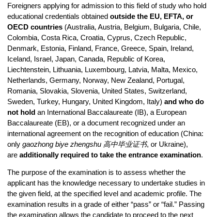
Foreigners applying for admission to this field of study who hold
educational credentials obtained
outside the EU, EFTA, or
OECD countries
(Australia, Austria, Belgium, Bulgaria, Chile,
Colombia, Costa Rica, Croatia, Cyprus, Czech Republic,
Denmark, Estonia, Finland, France, Greece, Spain, Ireland,
Iceland, Israel, Japan, Canada, Republic of Korea,
Liechtenstein, Lithuania, Luxembourg, Latvia, Malta, Mexico,
Netherlands, Germany, Norway, New Zealand, Portugal,
Romania, Slovakia, Slovenia, United States, Switzerland,
Sweden, Turkey, Hungary, United Kingdom, Italy)
and who do
not hold
an International Baccalaureate (IB), a European
Baccalaureate (EB), or a document recognized under an
international agreement on the recognition of education (China:
only
gaozhong biye zhengshu 高中毕业证书
, or Ukraine),
are
additionally required to take the entrance examination
.
The purpose of the examination is to assess whether the
applicant has the knowledge necessary to undertake studies in
the given field, at the specified level and academic profile. The
examination results in a grade of either “pass” or “fail.” Passing
the examination allows the candidate to proceed to the next