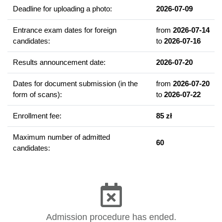
Meteorologia synoptyczna
Deadline for uploading a photo:
2026-07-09
Współczesne zmiany klimatu
Drony w meteorologii i hydrologii
Entrance exam dates for foreign
from
2026-07-14
candidates:
to
2026-07-16
Zarządzanie ryzykiem powodziowym i ryzykiem suszy
Adaptacje do zmian klimatu
Results announcement date:
2026-07-20
Społeczno-psychologiczne aspekty zmian klimatu
Dates for document submission (in the
from
2026-07-20
form of scans):
to
2026-07-22
Graduate competencies
Interdyscyplinarna wiedza z zakresu nauk matematyczno-
Enrollment fee:
85 zł
przyrodniczych i nauk o środowisku. Znajomość w stopniu
zaawansowanym podstaw teoretycznych oraz
Maximum number of admitted
60
mechanizmów matematycznego modelowania procesów
candidates:
hydrologicznych i klimatycznych (to podstawa działań
podejmowanych w celu adaptacji do zmian klimatu).
Znajomość oraz umiejętność stosowania nowoczesnych
narzędzi, metod i technik pozyskiwania, opracowywania i
interpretacji danych meteorologicznych i hydrologicznych
niezbędnych w zarządzaniu kryzysowym.
Admission procedure has ended.