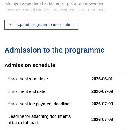
Istotnym aspektem kształcenia, poza promowaniem
zaawansowanej wiedzy i umiejętności z zakresu nauk
atmosferycznych i hydrologicznych, jest też edukacja w
zakresie procedur zarządzania kryzysowego. Połączenie
Expand programme information
zaawansowanej wiedzy i umiejętności z zakresu nauk
atmosferycznych i hydrologicznych oraz znajomości procedur
administracyjnych umożliwi Ci podejmowanie i koordynowanie
odpowiednich działań profilaktycznych, organizacyjnych oraz
Admission to the programme
ratowniczych w atmosferyczno-hydrologicznych stanach
kryzysowych. Zatem można uznać, że jest to pierwszy taki
Admission schedule
kierunek studiów w Polsce.
Enrollment start date:
2026-06-01
Example of courses
Enrollment end date:
2026-07-09
Meteorologia i klimatologia
Hydrologia i oceanografia
Enrollment fee payment deadline:
2026-07-09
GIS w naukach o atmosferze i hydrosferze
Programowanie w meteorologii i hydrologii
Deadline for attaching documents
2026-07-09
obtained abroad:
Gospodarka Wodna