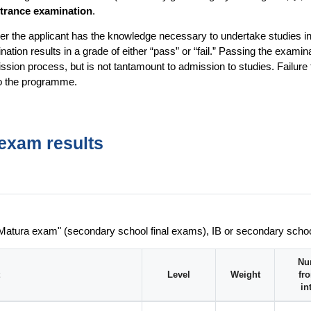
entrance examination
.
r the applicant has the knowledge necessary to undertake studies in t
ation results in a grade of either “pass” or “fail.” Passing the examin
ssion process, but is not tantamount to admission to studies. Failure
to the programme.
exam results
 Matura exam" (secondary school final exams), IB or secondary scho
Nu
Level
Weight
fr
in