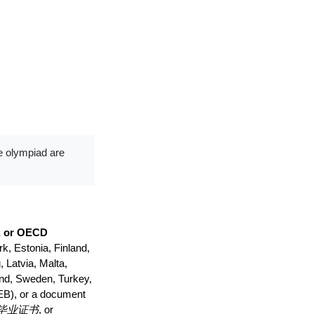
de olympiad are
, or OECD
k, Estonia, Finland,
 Latvia, Malta,
and, Sweden, Turkey,
(EB), or a document
 高中毕业证书
, or