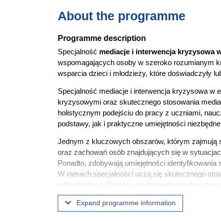
About the programme
Programme description
Specjalność
mediacje i interwencja kryzysowa
w
wspomagających osoby w szeroko rozumianym kryz
wsparcia dzieci i młodzieży, które doświadczyły l
Specjalność mediacje i interwencja kryzysowa w e
kryzysowymi oraz skutecznego stosowania mediac
holistycznym podejściu do pracy z uczniami, nauc
podstawy, jak i praktyczne umiejętności niezbędne
Jednym z kluczowych obszarów, którym zajmują si
oraz zachowań osób znajdujących się w sytuacjac
Ponadto, zdobywają umiejętności identyfikowania s
W ramach specjalności uczą się skutecznego stoso
edukacyjnych. Zdobytą wiedzę wykorzystują do roz
oraz kreowania harmonijnych relacji w środowisku
Expand programme information
co obejmuje aktywne słuchanie, porozumiewanie s
obszarze interwencji kryzysowych i mediacji są r