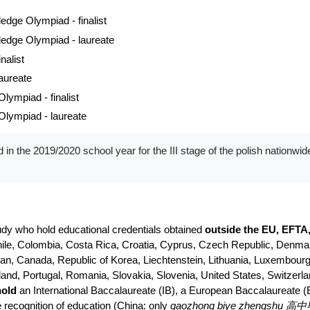
dge Olympiad - finalist
edge Olympiad - laureate
nalist
aureate
ympiad - finalist
lympiad - laureate
d in the 2019/2020 school year for the III stage of the polish nationwi
study who hold educational credentials obtained
outside the EU, EFTA
 Chile, Colombia, Costa Rica, Croatia, Cyprus, Czech Republic, Denmar
pan, Canada, Republic of Korea, Liechtenstein, Lithuania, Luxembourg,
d, Portugal, Romania, Slovakia, Slovenia, United States, Switzerl
hold
an International Baccalaureate (IB), a European Baccalaureate 
 recognition of education (China: only
gaozhong biye zhengshu