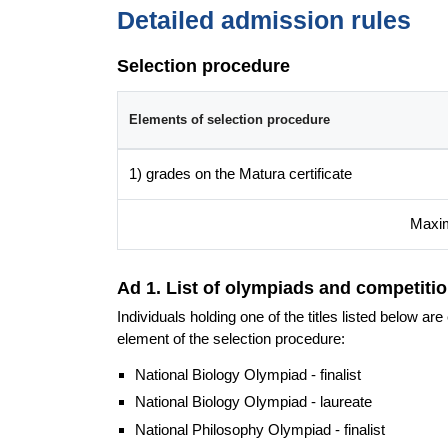
Detailed admission rules
Potencjalne stanowiska pracy:
wychowawca w placówkach wsparcia dziennego 
Selection procedure
typu);
wychowawca, opiekun, konsultant w ośrodkach 
Elements of selection procedure
asystent rodziny;
założyciel/pracownik organizacji pozarządowych,
1) grades on the Matura certificate
edukator ds. mediacji i interwencji kryzysowej.
Maxim
Additional information
Faculty website of the programme
Ad 1. List of olympiads and competitio
Individuals holding one of the titles listed below a
element of the selection procedure:
National Biology Olympiad - finalist
National Biology Olympiad - laureate
National Philosophy Olympiad - finalist