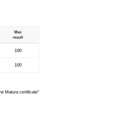
h i klubach różnego
Max
result
odzin;
100
100
he Matura certificate"