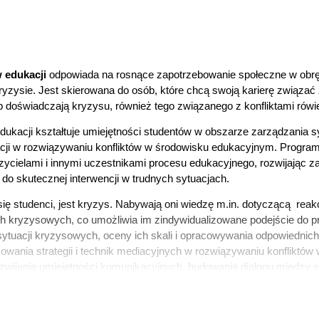
 edukacji
odpowiada na rosnące zapotrzebowanie społeczne w obrę
ysie. Jest skierowana do osób, które chcą swoją karierę związać
ub doświadczają kryzysu, również tego związanego z konfliktami rówi
dukacji kształtuje umiejętności studentów w obszarze zarządzania s
ji w rozwiązywaniu konfliktów w środowisku edukacyjnym. Program 
zycielami i innymi uczestnikami procesu edukacyjnego, rozwijając z
 do skutecznej interwencji w trudnych sytuacjach.
ę studenci, jest kryzys. Nabywają oni wiedzę m.in. dotyczącą reak
h kryzysowych, co umożliwia im zindywidualizowane podejście do p
ytuacji kryzysowych, oceny ich skali i opracowywania odpowiednich st
wania strategii i technik mediacyjnych w rozwiązywaniu konfliktów 
wijania umiejętności komunikacyjnych, budowania dialogu między st
 edukacyjnym. Specjalność pomaga rozwijać umiejętności komunikacji
ię z różnymi grupami docelowymi oraz budowanie zaufania. Etyczne
ównież istotnym elementem programu. Studenci uczą się przestrzega