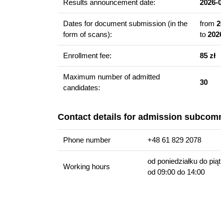
Results announcement date:
2026-
Graduate competencies
Dates for document submission (in the
from
2
Posiada wiedzę, kompetencje, umiejętności do
form of scans):
to
202
jednostkowych i społecznych oraz planowania 
Posiada kompetencje interpersonalne, budowan
Enrollment fee:
85 zł
Posiada umiejętności i kompetencje diagnostycz
sytuacjach społecznych dotyczących wybranych 
Maximum number of admitted
30
Posiada umiejętności i kompetencje interpretac
candidates:
interwencyjnych w edukacji.
Posiada umiejętności i kompetencje organizac
Contact details for admission subcom
zakresie mediacji i interwencji kryzysowej w edu
Posiada kompetencje autokreacyjne przejawiając
Phone number
+48 61 829 2078
emocji, w ewaluacji własnych dokonań oraz go
od poniedziałku do pią
Working hours
od 09:00 do 14:00
Career prospects
W programie studiów I stopnia na kierunku pedag
uzyskanie uprawnień związanych z przygotowanie
przygotowania merytorycznego, tj. ukończenia st
lipca 2019 r. w sprawie standardu przygotowująceg