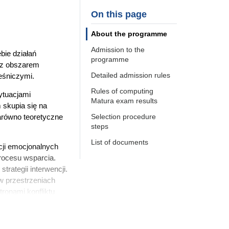
On this page
About the programme
Admission to the
bie działań
programme
 z obszarem
Detailed admission rules
eśniczymi.
Rules of computing
ytuacjami
Matura exam results
skupia się na
arówno teoretyczne
Selection procedure
steps
List of documents
cji emocjonalnych
rocesu wsparcia.
rategii interwencji.
w przestrzeniach
ronami konfliktu
 interpersonalnej,
 aspekty pracy w
nia zasad poufności,