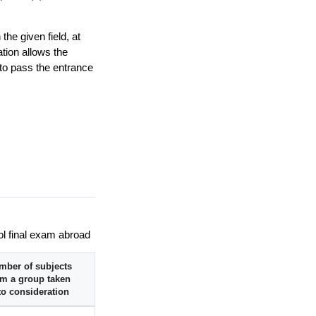
he given field, at
ation allows the
 to pass the entrance
ol final exam abroad
mber of subjects
om a group taken
to consideration