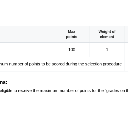
(świetlicach socjoterapeutycznych, środowiskowych, młodzieżowyc
Max
Weight of
interwencji kryzysowej;
points
element
 fundacji i stowarzyszeń działających na rzecz dzieci, młodzieży i r
100
1
um number of points to be scored during the selection procedure
ns:
re eligible to receive the maximum number of points for the "grades on t