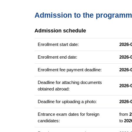
szanowania praw i godności uczestników, co wspier
zastosowania zdobytej wiedzy poprzez staże i zaj
Admission to the program
kryzysowych i mediacji.
Studia na tej specjalności są pierwszym krokiem d
Admission schedule
mediacji. Studia przygotowują pedagogów do pra
społecznego dla osób zmagających się z sytuacj
Enrollment start date:
2026-
Enrollment end date:
2026-
Example of courses
Teoretyczne i metodyczne podstawy profilaktyki
Enrollment fee payment deadline:
2026-
Warsztat samorozwojowy
Zarządzanie konfliktem
Deadline for attaching documents
2026-
obtained abroad:
Diagnostyka w procesach pomocowych
Trening umiejętności mediacyjnych
Deadline for uploading a photo:
2026-
Interwencja kryzysowa w pracy pedagoga szko
Entrance exam dates for foreign
from
2
Narzędzia i techniki regulacji emocji
candidates:
to
202
Zajęcia rozwijające kompetencje społeczne i w 