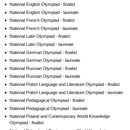
Możliwe stanowiska pracy
National English Olympiad - finalist
National English Olympiad - laureate
Wychowawca w placówkach wsparcia dziennego
(świetlicach: socjoterapeutycznych, środowiskowych;
National French Olympiad - finalist
klubach: dziecięcych, młodzieżowych, seniora).
National French Olympiad - laureate
Opiekun małego dziecka, osoby starszej.
National Latin Olympiad - finalist
Opiekun w hospicjach i placówkach opieki paliatywnej.
National Latin Olympiad - laureate
Asystent rodziny.
National German Olympiad - finalist
Założyciel/pracownik organizacji pozarządowych, fundacji i
National German Olympiad - laureate
stowarzyszeń działających na rzecz dzieci, młodzieży i
National Russian Olympiad - finalist
rodzin.
National Russian Olympiad - laureate
National Polish Language and Literature Olympiad - finalist
Additional information
National Polish Language and Literature Olympiad - laureate
Faculty website of the programme
National Pedagogical Olympiad - finalist
National Pedagogical Olympiad - laureate
National Poland and Contemporary World Knowledge
Olympiad - finalist