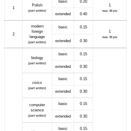
basic
0.20
Polish
1
1
(part written)
max. 40 pts
extended
0.40
modern
basic
0.15
foreign
1
2
language
max. 30 pts
extended
0.30
(part written)
basic
0.15
biology
(part written)
extended
0.30
basic
0.15
civics
(part written)
extended
0.30
basic
0.15
computer
science
(part written)
extended
0.30
basic
0.15