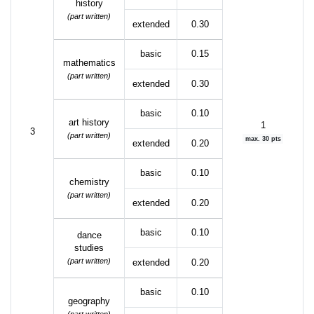
history
(part written)
extended
0.30
basic
0.15
mathematics
(part written)
extended
0.30
basic
0.10
art history
1
3
(part written)
max. 30 pts
extended
0.20
basic
0.10
chemistry
(part written)
extended
0.20
basic
0.10
dance
studies
(part written)
extended
0.20
basic
0.10
geography