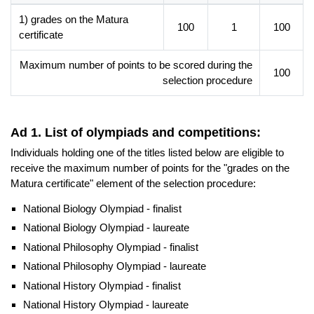
czynności opiekuńczych i wychowawczych.
1) grades on the Matura
100
1
100
certificate
Career prospects
Maximum number of points to be scored during the
100
Absolwent specjalności
pedagogika opiekuńczo-
selection procedure
wychowawcza
jest przygotowany do pracy z osobami,
będącymi w trudnej sytuacji życiowej (np. w domach dziecka,
pogotowiach opiekuńczych, hospicjach) i/lub pochodzących ze
Ad 1. List of olympiads and competitions:
środowisk dysfunkcyjnych (np. w świetlicach
socjoterapeutycznych).
Individuals holding one of the titles listed below are eligible to
receive the maximum number of points for the "grades on the
W programie studiów I stopnia na kierunku pedagogika
Matura certificate" element of the selection procedure:
udokumentowana jest realizacja przygotowania
pedagogicznego, przy czym uzyskanie uprawnień związanych
National Biology Olympiad - finalist
z przygotowaniem pedagogicznym jest możliwe pod warunkiem
National Biology Olympiad - laureate
kontynuacji przez studenta przygotowania merytorycznego, tj.
National Philosophy Olympiad - finalist
ukończenia studiów II stopnia na kierunku pedagogika (zgodnie
National Philosophy Olympiad - laureate
z Rozporządzeniem MNiSW z dn. 25 lipca 2019 r. w sprawie
standardu przygotowującego do wykonywania zawodu
National History Olympiad - finalist
nauczyciela (Dz. U. z 2021 poz. 890 t. j. z późn. zm.).
National History Olympiad - laureate