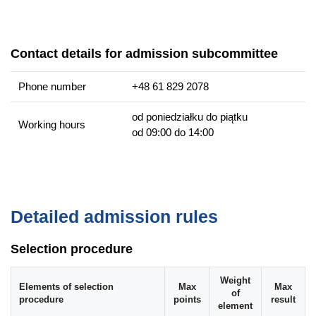
indywidualnych
Diagnostyka psychopedagogiczna w pedagogice
opiekuńczo-wychowawczej
Contact details for admission subcommittee
Warsztat kreatywnego opiekuna – wychowawcy
Biograficzne uwarunkowania rozwoju
Phone number
+48 61 829 2078
Graduate competencies
od poniedziałku do piątku
Working hours
od 09:00 do 14:00
Planowanie, organizowanie i wykonywanie czynności
opiekuńczych i wychowawczych.
Udzielanie pomocy psychopedagogicznej w rozwiązywaniu
problemów indywidualnych i grupowych.
Korygowanie zaburzeń w funkcjonowaniu i rozwoju.
Detailed admission rules
Sporządzanie diagnozy psychopedagogicznej.
Projektowanie i prowadzenie zajęć z grupą osób w różnym
Selection procedure
wieku (dziecięcą, młodzieżową, dorosłych, także starszych)
w placówkach opiekuńczo-wychowawczych.
Weight
Elements of selection
Max
Max
of
Korygowanie zaburzeń w rozwoju.
procedure
points
result
element
Planowanie, organizowanie, realizowanie i ewaluowanie