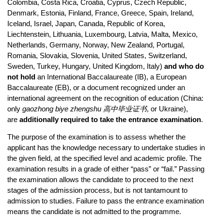
Colombia, Costa Rica, Croatia, Cyprus, Czech Republic,
Denmark, Estonia, Finland, France, Greece, Spain, Ireland,
Iceland, Israel, Japan, Canada, Republic of Korea,
Liechtenstein, Lithuania, Luxembourg, Latvia, Malta, Mexico,
Netherlands, Germany, Norway, New Zealand, Portugal,
Romania, Slovakia, Slovenia, United States, Switzerland,
Sweden, Turkey, Hungary, United Kingdom, Italy)
and who do
not hold
an International Baccalaureate (IB), a European
Baccalaureate (EB), or a document recognized under an
international agreement on the recognition of education (China:
only
gaozhong biye zhengshu 高中毕业证书
, or Ukraine),
are
additionally required to take the entrance examination
.
The purpose of the examination is to assess whether the
applicant has the knowledge necessary to undertake studies in
the given field, at the specified level and academic profile. The
examination results in a grade of either “pass” or “fail.” Passing
the examination allows the candidate to proceed to the next
stages of the admission process, but is not tantamount to
admission to studies. Failure to pass the entrance examination
means the candidate is not admitted to the programme.