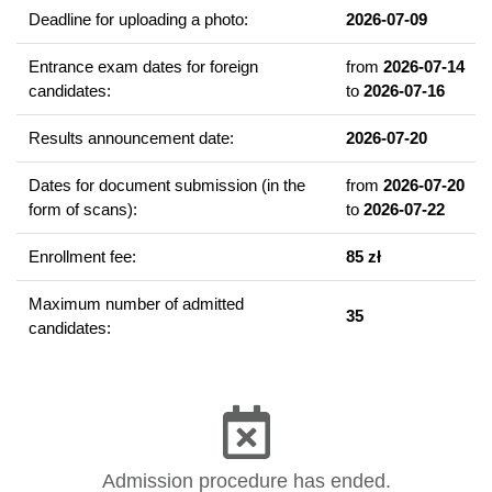
Deadline for uploading a photo:
2026-07-09
instytucjach pozaoświatowych, takich jak placówki opiekuńczo-
wychowawcze typu socjalizacyjnego (domy dziecka), świetlice
Entrance exam dates for foreign
from
2026-07-14
środowiskowe oraz placówki realizujące działalność
candidates:
to
2026-07-16
opiekuńczo-wychowawczą z małym dzieckiem (kluby malucha,
żłobki). Realizacja praktyki specjalnościowej pozwala
Results announcement date:
2026-07-20
studentom na przygotowanie się do projektowania i realizowania
procesów opiekuńczych i wychowawczych poprzez
Dates for document submission (in the
from
2026-07-20
zdobywanie niezbędnej wiedzy obejmującej specyfikę pracy
form of scans):
to
2026-07-22
wybranych instytucji oraz umiejętności praktycznych poprzez
obserwację warsztatu pracy specjalistów i realizację zadań w
Enrollment fee:
85 zł
bezpośrednim kontakcie z podopiecznymi placówek.
Maximum number of admitted
35
Example of courses
candidates:
Wychowanie w biegu życia
Teoria pomocy i praktyka pomagania
Pomoc i opieka w starości
Metodyka pracy opiekuńczo-wychowawczej z grupą
Metodyka pracy opiekuńczo-wychowawczej w przypadkach
Admission procedure has ended.