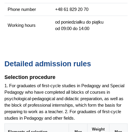
Zna formy i metody pracy z dziećmi i młodzieżą, osobami
Phone number
+48 61 829 20 70
dorosłymi zarówno w obszarze rozwijania zasobów, oraz
kompetencji osobistych, jak również w zakresie pojawienia
od poniedziałku do piątku
się trudności, problemów, zaburzeń w funkcjonowaniu
Working hours
od 09:00 do 14:00
psychospołecznym.
Zna zasady przeprowadzania diagnozy pedagogicznej i
potrafi zaplanować i zorganizować w oparciu o nią działania
opiekuńcze, wychowawcze, edukacyjne, profilaktyczne,
socjoterapeutyczne.
Detailed admission rules
Jest przygotowany do organizowania, prowadzenia oraz
ewaluowania różnego typu zajęć, warsztatów i programów
Selection procedure
edukacyjnych.
1. For graduates of first-cycle studies in Pedagogy and Special
Prowadzi profilaktykę wychowawczą.
Pedagogy who have completed all blocks of courses in
Współpracuje z rodzicami i nauczycielami wychowanków.
psychological-pedagogical and didactic preparation, as well as
the block of professional internships, which form the basis for
Career prospects
preparing to work as a teacher. 2. For graduates of first-cycle
studies in Pedagogy and other fields.
Absolwenci specjalności
socjoterapia i promocja zdrowia
mogą podjąć zatrudnienie w placówkach oświatowych,
Weight
Elements of selection
Max
Max