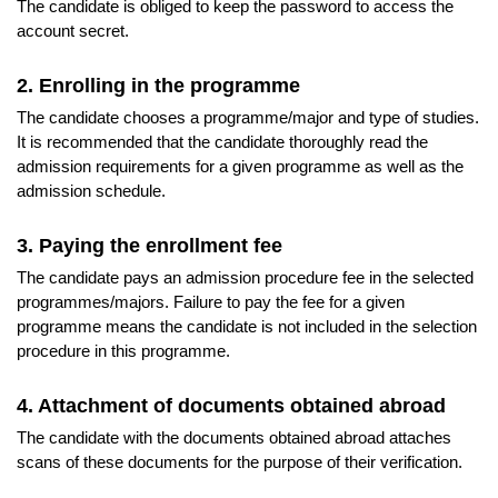
The candidate is obliged to keep the password to access the
stowarzyszeniach działających na rzecz dzieci, młodzieży,
account secret.
zdrowia.
Absolwenci posiadający przygotowanie pedagogiczne zgodnie z
2. Enrolling in the programme
Rozporządzeniem MEN w sprawie szczegółowych kwalifikacji
The candidate chooses a programme/major and type of studies.
wymaganych od nauczycieli z dnia 14 września 2023 r. mogą
It is recommended that the candidate thoroughly read the
być również zatrudniani na stanowisku:
admission requirements for a given programme as well as the
wychowawca w szkolnych schroniskach młodzieżowych,
admission schedule.
wychowawca w świetlicach szkolnych,
3. Paying the enrollment fee
wychowawca w internatach,
The candidate pays an admission procedure fee in the selected
pedagog w przedszkolach, szkołach, poradniach
programmes/majors. Failure to pay the fee for a given
psychologiczno-pedagogicznych, w tym poradniach
programme means the candidate is not included in the selection
specjalistycznych, placówkach oświatowo-wychowawczych,
procedure in this programme.
placówkach zapewniających opiekę i wychowanie uczniom
w okresie pobierania nauki poza miejscem stałego
zamieszkania;
4. Attachment of documents obtained abroad
specjalista prowadzący zajęcia resocjalizacyjne i
The candidate with the documents obtained abroad attaches
socjoterapeutyczne.
scans of these documents for the purpose of their verification.