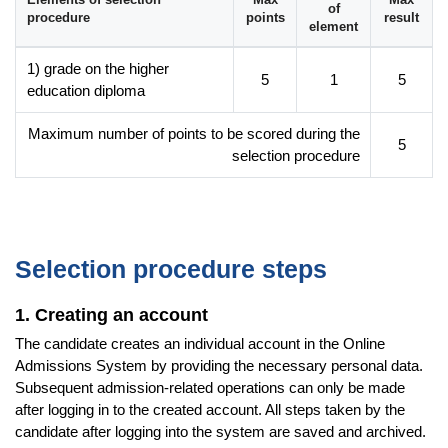
resocjalizacyjnych, opiekuńczo-wychowawczych, ale również
of
procedure
points
result
pomocy społecznej. Mogą pracować w departamentach
element
zdrowia administracji rządowej i pozarządowej oraz w
instytucjach zajmujących się wsparciem w sytuacjach
1) grade on the higher
5
1
5
kryzysowych.
education diploma
Możliwe stanowiska pracy:
Maximum number of points to be scored during the
5
wychowawca-socjoterapeuta w placówkach wsparcia
selection procedure
dziennego (świetlice socjoterapeutyczne, kluby
młodzieżowe, ogniska),
specjalista do spraw profilaktyki,
specjalista do spraw promocji zdrowia,
Selection procedure steps
specjalista do spraw szkoleń,
edukator zdrowotny,
1. Creating an account
specjalista do spraw programów profilaktycznych i/lub
The candidate creates an individual account in the Online
socjoterapeutycznych,
Admissions System by providing the necessary personal data.
konsultant do spraw edukacji zdrowotnej,
Subsequent admission-related operations can only be made
after logging in to the created account. All steps taken by the
animator czasu wolnego,
candidate after logging into the system are saved and archived.
pracownik w organizacjach pozarządowych, fundacjach i