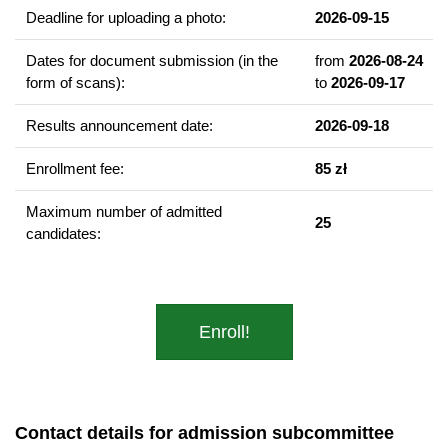
potrzeb, projektowaniem i prowadzeniem oddziaływań
Deadline for uploading a photo:
2026-09-15
socjoterapeutycznych skierowanych do zróżnicowanych grup.
Dates for document submission (in the
from
2026-08-24
form of scans):
to
2026-09-17
Example of courses
Trening asertywności
Results announcement date:
2026-09-18
Podstawy coachingu
Enrollment fee:
85 zł
Praca z grupą w socjoterapii
Konstruowanie programów socjoterapeutycznych
Maximum number of admitted
25
Profilaktyka chorób cywilizacyjnych
candidates:
Relaks i wizualizacja w socjoterapii
Metodyka pracy (terapia tańcem, bajki i metafory, arteterapia)
Podstawy psychoterapii
Enroll!
Graduate competencies
Posiada wiedzę na temat zastosowania, zakresu i znaczenia
socjoterapii, promocji zdrowia, profilaktyki i edukacji
Contact details for admission subcommittee
zdrowotnej.