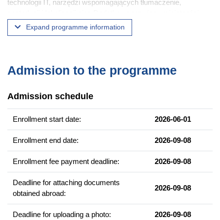
technologii IT, narzędzi wspomagających tłumaczenie,
postedycji i lokalizacji gier. Dodatkowo rozwiną umiejętności
pracy w zespole, zarządzania czasem, oraz radzenia sobie ze
Expand programme information
stresem w pracy tłumacza.
Example of courses
Admission to the programme
Tłumaczenie marketingowe
Tłumaczenie dla muzeów i instytucji kultury
Admission schedule
Tłumaczenie audiowizualne (napisy, wersja lektorska)
Tłumaczenie umów
Enrollment start date:
2026-06-01
Tłumaczenie medyczne
Enrollment end date:
2026-09-08
Tłumaczenie techniczne
Postedycja
Enrollment fee payment deadline:
2026-09-08
Deadline for attaching documents
Graduate competencies
2026-09-08
obtained abroad:
Tłumaczenie tekstów kreatywnych.
Tłumaczenie tekstów specjalistycznych.
Deadline for uploading a photo:
2026-09-08