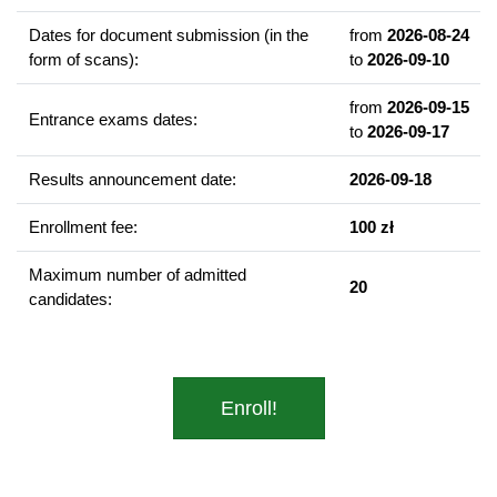
Tłumaczenie audiowizualne.
Dates for document submission (in the
from
2026-08-24
Postedycja.
form of scans):
to
2026-09-10
Posługiwanie się narzędziami CAT.
from
2026-09-15
Entrance exams dates:
to
2026-09-17
Career prospects
Tłumacz pisemny w biurze tłumaczeń, firmie, instytucji
Results announcement date:
2026-09-18
kultury i sztuki lub instytucjach unijnych
Tłumacz audiowizualny dla platform streamingowych (np.
Enrollment fee:
100 zł
Netflix, HBO)
Lokalizator gier
Maximum number of admitted
20
candidates:
Postedytor
Tłumacz przysięgły
Additional information
Enroll!
Faculty website of the programme