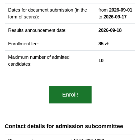
Języki i pisma w świecie śródziemnomorskim
Dates for document submission (in the
from
2026-09-01
Tradycje religijne Śródziemnomorza
form of scans):
to
2026-09-17
Antyk w sztukach wizualnych
Results announcement date:
2026-09-18
Graduate competencies
Enrollment fee:
85 zł
Umiejętność krytycznej interpretacji oddziaływania literatury i
kultury grecko-rzymskiej na współczesny świat
Maximum number of admitted
10
śródziemnomorski.
candidates:
Umiejętność popularyzacji wiedzy o antyku i kulturze
śródziemnomorskiej z wykorzystaniem różnych form
przekazu.
Gotowość do aktywnego uczestniczenia w działaniach,
Enroll!
również zawodowych, na rzecz zachowania dziedzictwa
kulturowego, antycznego i śródziemnomorskiego.
Career prospects
Contact details for admission subcommittee
Możliwości zatrudnienia absolwentów studiów drugiego stopnia
są dość szerokie i – podobnie jak w przypadku większości