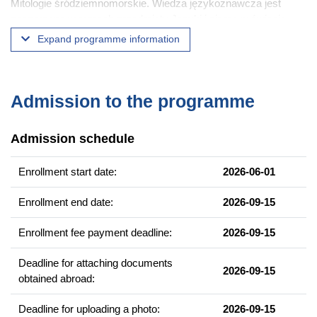
Mitologie śródziemnomorskie. Wiedza językoznawcza jest
poszerzana w ramach przedmiotu Języki i pisma w świecie
śródziemnomorskim. Natomiast wyraziście różnicująca studia
Expand programme information
śródziemnomorskie od filologii klasycznej rozbudowana wiedza
o recepcji antyku jest kontynuowana w ramach przedmiotów:
Komparatystyka literacka, Historia idei, Tradycja klasyczna w
literaturze europejskiej, Kategorie kultury europejskiej, Antyk w
Admission to the programme
sztukach wizualnych.
Admission schedule
Program studiów zbudowany jest wokół kategorii takich jak:
dziedzictwo kulturowe, edukacja, popularyzacja, instytucje
kultury.
Enrollment start date:
2026-06-01
Enrollment end date:
2026-09-15
Example of courses
Mitologie śródziemnomorskie
Enrollment fee payment deadline:
2026-09-15
Komparatystyka literacka
Deadline for attaching documents
Historia idei
2026-09-15
obtained abroad:
Tradycja klasyczna w literaturze europejskiej
Kategorie kultury europejskiej
Deadline for uploading a photo:
2026-09-15