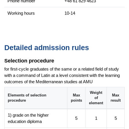
Phone number
+48 61 829 4623
kierunków humanistycznych – nie do końca możliwe do
przewidzenia. Dotychczasowe doświadczenia dowodzą, że ze
Working hours
10-14
względu na doskonałe przygotowanie merytoryczne, w tym
językowe, literackie i kulturowe, wsparte zaawansowanym
przygotowaniem praktycznym w ramach specjalizacji
turystycznej absolwenci (a nawet studenci) są bardzo
pożądanymi pracownikami w
instytucjach związanych z
Detailed admission rules
turystyką (biura podróży), instytucjach kultury (np. muzea),
redakcjach, bibliotekach
. Ich umiejętności samokształcenia
Selection procedure
powodują, że świetnie przystosowują swoje kompetencje i
wiedzę do różnych miejsc pracy.
for first-cycle graduates of the same or a related field of study
with a command of Latin at a level consistent with the learning
outcomes of the Mediterranean studies at AMU
Additional information
Faculty website of the programme
Weight
Elements of selection
Max
Max
of
procedure
points
result
element
1) grade on the higher
5
1
5
education diploma