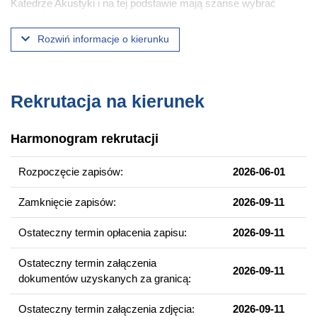
Katedrze Akustyki i na tej podstawie mają szanse wybrać
tematykę swojej pracy magisterskiej.
Rozwiń informacje o kierunku
Od roku akademickiego 2023/2024, studenci po I semestrze
wybierają jedną z trzech specjalności:
akustyka audiologiczna,
Rekrutacja na kierunek
akustyka stosowana,
dźwięk i multimedia.
Harmonogram rekrutacji
Część z zajęć jest realizowana wspólnie dla dwóch i/lub trzech
specjalności, w tym m.in.:
Rozpoczęcie zapisów:
2026-06-01
Sztuczna inteligencja w fizycznym przetwarzaniu sygnałów
(dla wszystkich specjalności)
Zamknięcie zapisów:
2026-09-11
Zarządzanie projektami (dla wszystkich specjalności)
Ostateczny termin opłacenia zapisu:
2026-09-11
Pracownia audiowizualna (dla wszystkich specjalności)
Zaawansowana obsługa aplikacji CAD 3D (dla specjalności:
Ostateczny termin załączenia
2026-09-11
Akustyka stosowana oraz Dźwięk i multimedia)
dokumentów uzyskanych za granicą:
Drugi rok studiów, to przede wszystkim praca w zespole, w
Ostateczny termin załączenia zdjęcia:
2026-09-11
którym student będzie pisał pracę magisterską z jednoczesnym