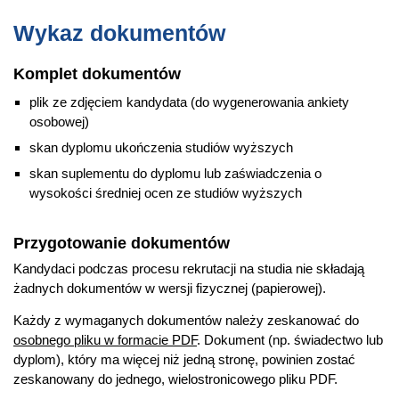
studia nagrań;
Wykaz dokumentów
studia radiowe i telewizyjne;
studia postprodukcyjne
Komplet dokumentów
branża IT;
plik ze zdjęciem kandydata (do wygenerowania ankiety
teatry oraz inne ośrodki kulturowe.
osobowej)
skan dyplomu ukończenia studiów wyższych
Więcej informacji
skan suplementu do dyplomu lub zaświadczenia o
Wydziałowa strona kierunku
wysokości średniej ocen ze studiów wyższych
Przygotowanie dokumentów
Kandydaci podczas procesu rekrutacji na studia nie składają
żadnych dokumentów w wersji fizycznej (papierowej).
Każdy z wymaganych dokumentów należy zeskanować do
osobnego pliku w formacie PDF
. Dokument (np. świadectwo lub
dyplom), który ma więcej niż jedną stronę, powinien zostać
zeskanowany do jednego, wielostronicowego pliku PDF.