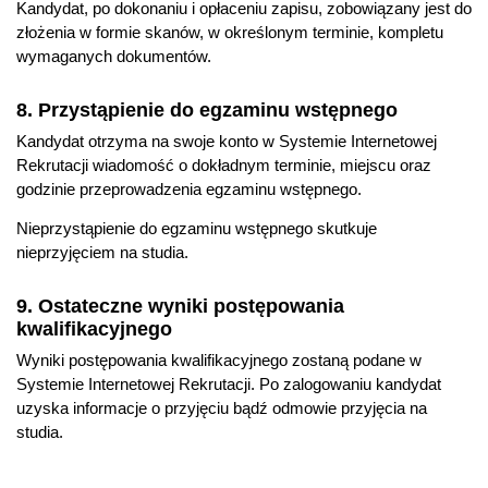
Kandydat, po dokonaniu i opłaceniu zapisu, zobowiązany jest do
reżyseria dźwięku, ochrona środowiska przed hałasem,
złożenia w formie skanów, w określonym terminie, kompletu
multimedia, zastosowania ultradźwięków w medycynie.
wymaganych dokumentów.
Perspektywy zawodowe
8. Przystąpienie do egzaminu wstępnego
punkty protetyczne (dopasowanie aparatów słuchowych,
Kandydat otrzyma na swoje konto w Systemie Internetowej
wykonywanie badań słuchu);
Rekrutacji wiadomość o dokładnym terminie, miejscu oraz
godzinie przeprowadzenia egzaminu wstępnego.
szpitale, kliniki (wykonywanie badań słuchu, programowanie
implantów ślimakowych);
Nieprzystąpienie do egzaminu wstępnego skutkuje
dystrybutorzy aparatów słuchowych;
nieprzyjęciem na studia.
producenci aparatów słuchowych i sprzętu
audiometrycznego;
9. Ostateczne wyniki postępowania
inspektoraty ochrony środowiska;
kwalifikacyjnego
regionalne Dyrekcje Ochrony Środowiska;
Wyniki postępowania kwalifikacyjnego zostaną podane w
Systemie Internetowej Rekrutacji. Po zalogowaniu kandydat
firmy i laboratoria badawcze zajmujące się pomiarami
uzyska informacje o przyjęciu bądź odmowie przyjęcia na
hałasu;
studia.
firmy konsultingowe w zakresie ochrony przed hałasem;
firmy nagłośnieniowe;