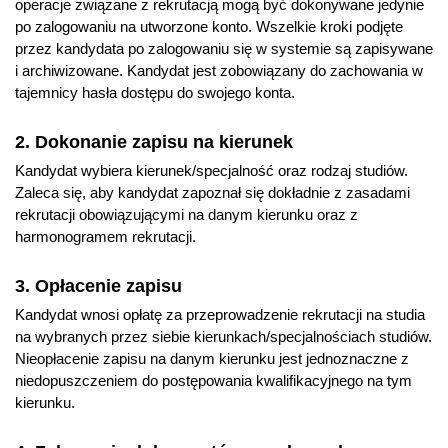
operacje związane z rekrutacją mogą być dokonywane jedynie
– charakterystyczne dla danej specjalności. Są to:
po zalogowaniu na utworzone konto. Wszelkie kroki podjęte
Dla specjalności akustyka audiologiczna:
przez kandydata po zalogowaniu się w systemie są zapisywane
i archiwizowane. Kandydat jest zobowiązany do zachowania w
Projekt Kompleksowej diagnostyki słuchu
tajemnicy hasła dostępu do swojego konta.
Innowacyjne technologie w aparatach słuchowych
Biomateriały w zastosowaniach medycznych
2. Dokonanie zapisu na kierunek
Metody neuroobrazowania
Kandydat wybiera kierunek/specjalność oraz rodzaj studiów.
Diagnostyka centralnych zaburzeń przetwarzania
Zaleca się, aby kandydat zapoznał się dokładnie z zasadami
słuchowego
rekrutacji obowiązującymi na danym kierunku oraz z
Telemedycyna i zdalna diagnostyka
harmonogramem rekrutacji.
Zawroty głowy i zaburzenia równowagi
3. Opłacenie zapisu
Implanty ślimakowe
Kandydat wnosi opłatę za przeprowadzenie rekrutacji na studia
Rozszerzona diagnostyka układu słuchowego
na wybranych przez siebie kierunkach/specjalnościach studiów.
Dla specjalności akustyka stosowana:
Nieopłacenie zapisu na danym kierunku jest jednoznaczne z
niedopuszczeniem do postępowania kwalifikacyjnego na tym
Modelowanie hałasu lotniczego
kierunku.
Aktywne metody redukcji hałasu
Generacja i propagacja hałasu szynowego