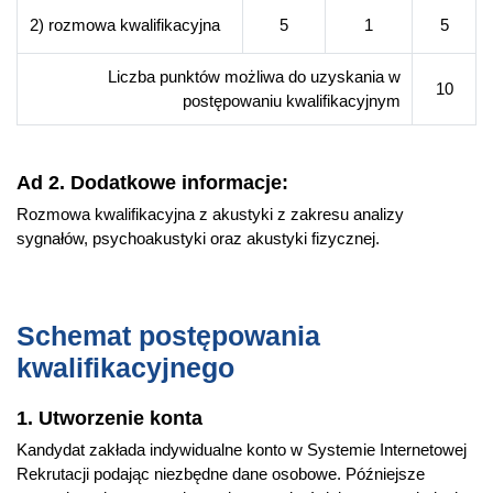
instytucji branżowych. Katedra Akustyki w obszarze
2) rozmowa kwalifikacyjna
5
1
5
działalności badawczej i dydaktycznej współpracuje z
kilkudziesięcioma jednostkami gospodarczymi i instytucjami
Liczba punktów możliwa do uzyskania w
kulturalnymi.
10
postępowaniu kwalifikacyjnym
Wybór tematyki pracy magisterskiej jest poprzedzony
zajęciami w laboratoriach prowadzonymi przez naukowców
zajmujących się badaniami naukowymi w wiodących
Ad 2. Dodatkowe informacje:
obszarach, tzn. akustyki środowiska, psychoakustyki,
audiologii, protetyki słuchu, reżyserii dźwięku i akustyki
Rozmowa kwalifikacyjna z akustyki z zakresu analizy
molekularnej.
sygnałów, psychoakustyki oraz akustyki fizycznej.
Specjalności
Akustyka audiologiczna
Schemat postępowania
Akustyka stosowana
kwalifikacyjnego
Dźwięk i multimedia
1. Utworzenie konta
Wybrane przedmioty
Kandydat zakłada indywidualne konto w Systemie Internetowej
Rekrutacji podając niezbędne dane osobowe. Późniejsze
Na każdej specjalności realizowane są zajęcia specjalistyczne