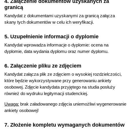
4. Załączenie dokumentów uzyskanych za
Metody redukcji środowiskowych źródeł hałasu
granicą
Projekt akustyczny
Kandydat z dokumentami uzyskanymi za granicą załącza
skany tych dokumentów w celu ich weryfikacji.
Dla specjalności dźwięk i multimedia:
Studio nagraniowe
5. Uzupełnienie informacji o dyplomie
Projekt audiowizualny
Kandydat wprowadza informacje o dyplomie: ocena na
Dźwięk w filmach i grach
dyplomie, data wydania dyplomu oraz numer dyplomu.
Dźwięk immersyjny i przestrzenny
Wizualizacje i animacje
6. Załączenie pliku ze zdjęciem
Kandydat załącza plik ze zdjęciem o wysokiej rozdzielczości,
Kompetencje absolwenta
które będzie wykorzystywane przy generowaniu ankiety
osobowej. Zdjęcie kandydata przyjętego na studia posłuży
Posiada wiedzę i umiejętności w zakresie wykorzystania
również do wydruku legitymacji studenckiej.
narzędzi statystycznych i programistycznych w swojej
pracy.
Uwaga:
brak załadowanego zdjęcia uniemożliwi wygenerowanie
Jest przygotowany do podjęcia studiów doktoranckich na
ankiety osobowej!
krajowych i zagranicznych uczelniach.
Jest przygotowany do wykonywania pracy lub prowadzenia
7. Złożenie kompletu wymaganych dokumentów
własnej działalności w takich branżach, jak: protetyka słuchu,