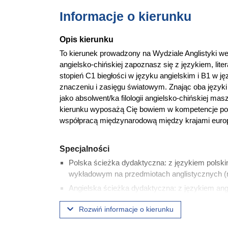
Informacje o kierunku
Opis kierunku
To kierunek prowadzony na Wydziale Anglistyki w
angielsko-chińskiej zapoznasz się z językiem, liter
stopień C1 biegłości w języku angielskim i B1 w jęz
znaczeniu i zasięgu światowym. Znając oba języki
jako absolwent/ka filologii angielsko-chińskiej ma
kierunku wyposażą Cię bowiem w kompetencje pozw
współpracą międzynarodową między krajami europ
Specjalności
Polska ścieżka dydaktyczna: z językiem polsk
wykładowym na przedmiotach anglistycznych (re
Angielska ścieżka dydaktyczna: z językiem angi
od decyzji władz dziekańskich;niedostępna w re
Rozwiń informacje o kierunku
Wybrane przedmioty