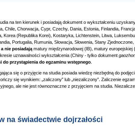
studia na ten kierunek i posiadają dokument o wykształceniu uzyskan
ria, Chile, Chorwacja, Cypr, Czechy, Dania, Estonia, Finlandia, Francj
ia, Korea (Republika Korei), Kostaryka, Lichtenstein, Litwa, Luksembu
dia, Portugalia, Rumunia, Słowacja, Słowenia, Stany Zjednoczone,
,
a nie posiadają
matury międzynarodowej (IB), matury europejskiej
esie uznawalności wykształcenia (Chiny - tylko dokument
gaozhon
i do przystąpienia do egzaminu wstępnego
.
jąca się o przyjęcie na studia posiada wiedzę niezbędną do podjęci
kończy się wynikiem: „zaliczony” lub „niezaliczony”. Zaliczenie egz
yjnego, ale nie jest równoznaczne z przyjęciem na studia. Niezalicz
w na świadectwie dojrzałości