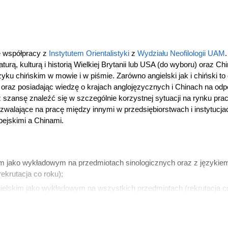
e współpracy z
Instytutem Orientalistyki
z
Wydziału Neofilologii UAM
.
aturą, kulturą i historią Wielkiej Brytanii lub USA (do wyboru) oraz C
yku chińskim w mowie i w piśmie. Zarówno angielski jak i chiński to d
 oraz posiadając wiedzę o krajach anglojęzycznych i Chinach na od
sz szansę znaleźć się w szczególnie korzystnej sytuacji na rynku pra
alające na pracę między innymi w przedsiębiorstwach i instytucja
ejskimi a Chinami.
im jako wykładowym na przedmiotach sinologicznych oraz z językiem
krutacja co roku);
elskim jako wykładowym na wszystkich przedmiotach (rekrutacja co k
krutacji w roku 2025).