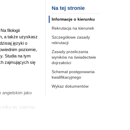
Na tej stronie
Informacje o kierunku
Rekrutacja na kierunek
 Na filologii
hin, a także uzyskasz
Szczegółowe zasady
rekrutacji
zisiaj języki o
powiednim poziomie,
Zasady przeliczania
cy. Studia na tym
wyników na świadectwie
ch zajmujących się
dojrzałości
Schemat postępowania
kwalifikacyjnego
Wykaz dokumentów
 angielskim jako
ilka lat, zależnie