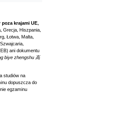
y
poza krajami UE,
a, Grecja, Hiszpania,
rg, Łotwa, Malta,
 Szwajcaria,
 (EB) ani dokumentu
g biye zhengshu 高
a studiów na
aminu dopuszcza do
enie egzaminu