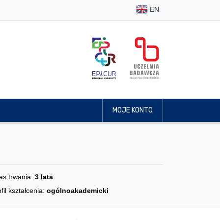
EN
MOJE KONTO
as trwania:
3 lata
fil kształcenia:
ogólnoakademicki