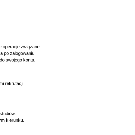
e operacje związane
ta po zalogowaniu
do swojego konta.
i rekrutacji
studiów.
ym kierunku.