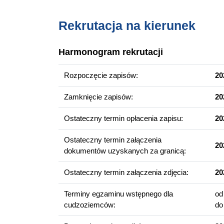
Praktyczna nauka języka chińskiego
Rekrutacja na kierunek
Praktyczna nauka języka angielskiego
Chiny współczesne
Harmonogram rekrutacji
Historia kultury chińskiej/Historia polityczna Chi
Lektura chińskich tekstów specjalistycznych/lit
Rozpoczęcie zapisów:
20
Wielka Brytania i USA współcześnie
Historia Wysp Brytyjskich/USA
Zamknięcie zapisów:
20
Historia literatury brytyjskiej/amerykańskiej
Ostateczny termin opłacenia zapisu:
20
Kompetencje absolwenta
Ostateczny termin załączenia
20
dokumentów uzyskanych za granicą:
Na tym kierunku nauczysz się posługiwać się j
językiem chińskim zgodnie z wymaganiami okre
Ostateczny termin załączenia zdjęcia:
20
Językowego;
Poznasz i zrozumiesz pojęcia i zagadnienia do
Terminy egzaminu wstępnego dla
o
kulturowym, z obszarów kulturowych języka angi
cudzoziemców:
d
Zdobędziesz umiejętność samodzielnej, analityczn
kulturowym;