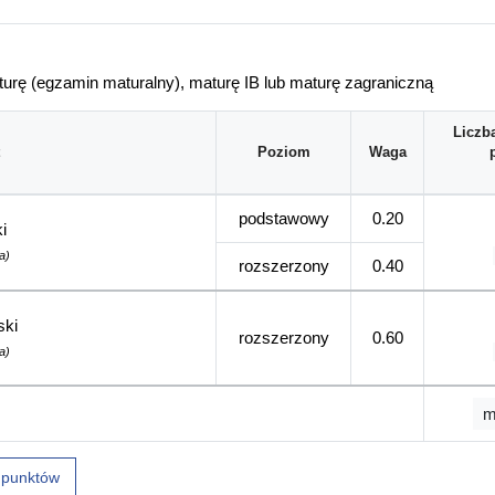
urę (egzamin maturalny), maturę IB lub maturę zagraniczną
Liczb
Poziom
Waga
podstawowy
0.20
i
a)
rozszerzony
0.40
ski
rozszerzony
0.60
a)
m
u punktów