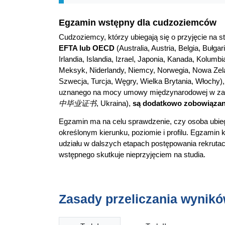
Egzamin wstępny dla cudzoziemców
Cudzoziemcy, którzy ubiegają się o przyjęcie na 
EFTA lub OECD
(Australia, Austria, Belgia, Bułga
Irlandia, Islandia, Izrael, Japonia, Kanada, Kolumb
Meksyk, Niderlandy, Niemcy, Norwegia, Nowa Zelan
Szwecja, Turcja, Węgry, Wielka Brytania, Włochy)
uznanego na mocy umowy międzynarodowej w zakr
中毕业证书
, Ukraina),
są dodatkowo zobowiązan
Egzamin ma na celu sprawdzenie, czy osoba ubiega
określonym kierunku, poziomie i profilu. Egzamin 
udziału w dalszych etapach postępowania rekrutac
wstępnego skutkuje nieprzyjęciem na studia.
Zasady przeliczania wynikó