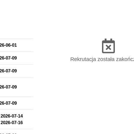
n
erackich
26-06-01
26-07-09
Rekrutacja została zakońc
26-07-09
26-07-09
ęzykiem angielskim zgodnie z wymaganiami określonymi dla poziomu
ślonymi dla poziomu co najmniej B1 Europejskiego Systemu Opisu 
26-07-09
tyczące badań językoznawczych i literaturoznawczych, w tym w ich 
d
2026-07-14
elskiego i języka chińskiego;
o
2026-07-16
ej i krytycznej interpretacji tekstów językowych i literackich, równ