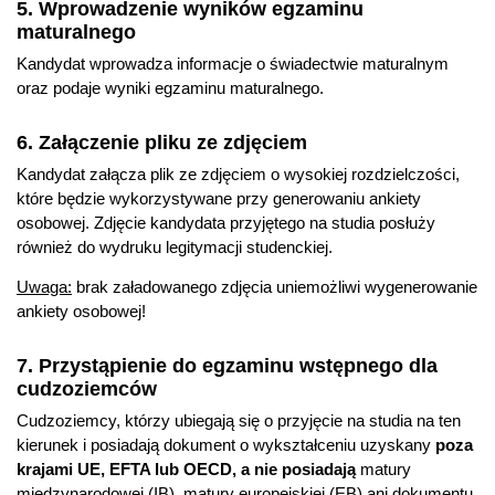
5. Wprowadzenie wyników egzaminu
maturalnego
Kandydat wprowadza informacje o świadectwie maturalnym
oraz podaje wyniki egzaminu maturalnego.
6. Załączenie pliku ze zdjęciem
Kandydat załącza plik ze zdjęciem o wysokiej rozdzielczości,
które będzie wykorzystywane przy generowaniu ankiety
osobowej. Zdjęcie kandydata przyjętego na studia posłuży
również do wydruku legitymacji studenckiej.
Uwaga:
brak załadowanego zdjęcia uniemożliwi wygenerowanie
ankiety osobowej!
7. Przystąpienie do egzaminu wstępnego dla
cudzoziemców
Cudzoziemcy, którzy ubiegają się o przyjęcie na studia na ten
kierunek i posiadają dokument o wykształceniu uzyskany
poza
krajami UE, EFTA lub OECD, a nie posiadają
matury
międzynarodowej (IB), matury europejskiej (EB) ani dokumentu