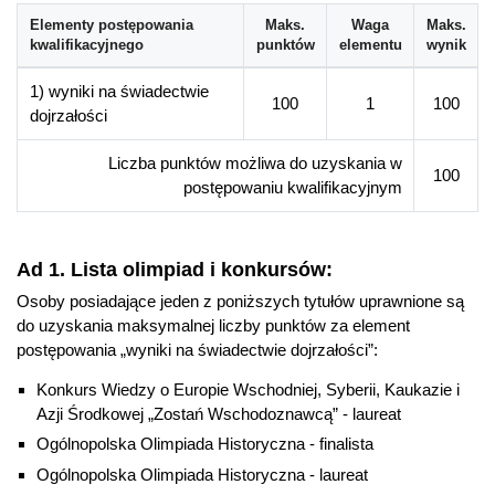
zachodnioeuropejskim (angielskim lub niemieckim) na
Elementy postępowania
Maks.
Waga
Maks.
poziomie B1 ESOKJ,
kwalifikacyjnego
punktów
elementu
wynik
umiejętność interpretacji zjawisk i kontekstów językowych,
literackich i kulturowych obszaru wschodniosłowiańskiego z
1) wyniki na świadectwie
100
1
100
jednoczesną ich konfrontacją z rodzimą kompetencją
dojrzałości
językową i znajomością realiów kulturowych,
Liczba punktów możliwa do uzyskania w
umiejętność wyszukiwania oraz oceny informacji, analizy,
100
postępowaniu kwalifikacyjnym
interpretacji tekstów językowych, literackich i kulturowych,
efektywna organizacja pracy własnej, umiejętność
dokonywania samodzielnych wyborów,
Ad 1. Lista olimpiad i konkursów:
umiejętność pracy indywidualnej i
Osoby posiadające jeden z poniższych tytułów uprawnione są
zespołowej, odpowiedzialność w wykonywaniu powierzonych
do uzyskania maksymalnej liczby punktów za element
zadań,
postępowania „wyniki na świadectwie dojrzałości”:
świadomość konieczności ciągłej aktualizacji posiadanej
wiedzy i umiejętności w kontekście wykonywanego zawodu
Konkurs Wiedzy o Europie Wschodniej, Syberii, Kaukazie i
oraz integrowania informacji z różnych dyscyplin.
Azji Środkowej „Zostań Wschodoznawcą” - laureat
Ogólnopolska Olimpiada Historyczna - finalista
Perspektywy zawodowe
Ogólnopolska Olimpiada Historyczna - laureat