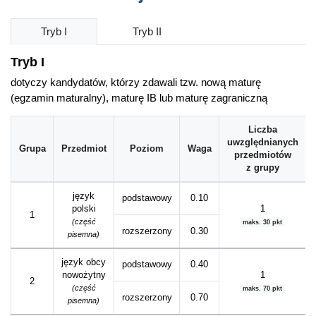
Tryb I
Tryb II
Tryb I
dotyczy kandydatów, którzy zdawali tzw. nową maturę
(egzamin maturalny), maturę IB lub maturę zagraniczną
Liczba
uwzględnianych
Grupa
Przedmiot
Poziom
Waga
przedmiotów
z grupy
język
podstawowy
0.10
polski
1
1
(część
maks. 30 pkt
rozszerzony
0.30
pisemna)
język obcy
podstawowy
0.40
nowożytny
1
2
(część
maks. 70 pkt
rozszerzony
0.70
pisemna)