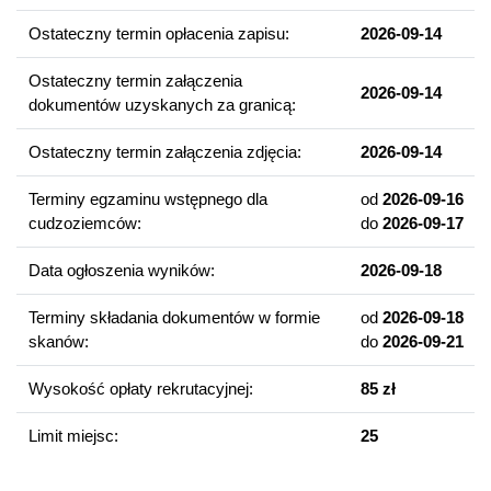
nauka j. rosyjskiego (od podstaw) ukierunkowana na
Ostateczny termin opłacenia zapisu:
2026-09-14
opanowanie umiejętności językowych na poziomie B2+
ESOKJ,
Ostateczny termin załączenia
2026-09-14
nauka wybranego drugiego języka obcego
dokumentów uzyskanych za granicą:
zachodnioeuropejskiego (poziom B1 ESOKJ),
Ostateczny termin załączenia zdjęcia:
2026-09-14
możliwość semestralnego pobytu za granicą (w ramach
programu ERASMUS) lub na innej uczelni w Polsce (w
Terminy egzaminu wstępnego dla
od
2026-09-16
ramach programu MOST),
cudzoziemców:
do
2026-09-17
rozwijanie własnych zainteresowań, m.in. we
Wschodniosłowiańskim Kole Naukowym, Grupie Teatralnej
Data ogłoszenia wyników:
2026-09-18
'TheArt' i in.
Terminy składania dokumentów w formie
od
2026-09-18
skanów:
do
2026-09-21
Wybrane przedmioty
Praktyczna nauka języka rosyjskiego
Wysokość opłaty rekrutacyjnej:
85 zł
Historia literatury rosyjskiej
Historia Rosji
Limit miejsc:
25
Gramatyka współczesnego języka rosyjskiego