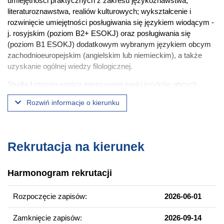
umiejętności praktycznych z zakresu językoznawstwa,
literaturoznawstwa, realiów kulturowych; wykształcenie i
rozwinięcie umiejętności posługiwania się językiem wiodącym -
j. rosyjskim (poziom B2+ ESOKJ) oraz posługiwania się
(poziom B1 ESOKJ) dodatkowym wybranym językiem obcym
zachodnioeuropejskim (angielskim lub niemieckim), a także
uzyskanie ogólnej wiedzy filologicznej.
Studia I stopnia oprócz intensywnej nauki języków obcych
zapoznają studentów z podstawami warsztatu badawczego, w
Rozwiń informacje o kierunku
tym ze sposobem przeprowadzania podstawowych analiz,
interpretacji zebranych wyników.
Wyposażenie w wiedzę oraz umiejętności interpretacji zjawisk i
Rekrutacja na kierunek
kontekstów językowych, literackich i kulturowych obszaru
wschodniosłowiańskiego z jednoczesną ich konfrontacją z
rodzimą kompetencją językową i znajomością realiów
Harmonogram rekrutacji
kulturowych pozwoli wykorzystywać je w pracy zawodowej o
różnym charakterze, w której niezbędne są specjalistyczne
Rozpoczęcie zapisów:
2026-06-01
kwalifikacje językowo-komunikacyjne i interkulturowe.
Zamknięcie zapisów:
2026-09-14
Atuty kierunku / specjalności studiów: