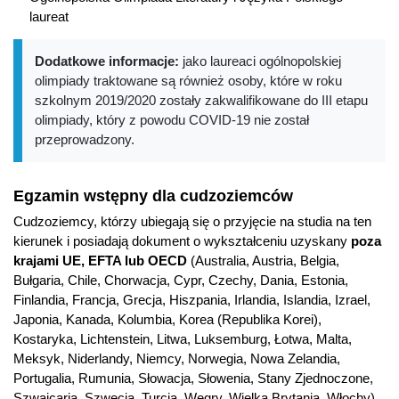
charakterze międzynarodowym i zróżnicowanym kulturowo.
laureat
Więcej informacji
Dodatkowe informacje:
jako laureaci ogólnopolskiej
Wydziałowa strona kierunku
olimpiady traktowane są również osoby, które w roku
szkolnym 2019/2020 zostały zakwalifikowane do III etapu
olimpiady, który z powodu COVID-19 nie został
przeprowadzony.
Egzamin wstępny dla cudzoziemców
Cudzoziemcy, którzy ubiegają się o przyjęcie na studia na ten
kierunek i posiadają dokument o wykształceniu uzyskany
poza
krajami UE, EFTA lub OECD
(Australia, Austria, Belgia,
Bułgaria, Chile, Chorwacja, Cypr, Czechy, Dania, Estonia,
Finlandia, Francja, Grecja, Hiszpania, Irlandia, Islandia, Izrael,
Japonia, Kanada, Kolumbia, Korea (Republika Korei),
Kostaryka, Lichtenstein, Litwa, Luksemburg, Łotwa, Malta,
Meksyk, Niderlandy, Niemcy, Norwegia, Nowa Zelandia,
Portugalia, Rumunia, Słowacja, Słowenia, Stany Zjednoczone,
Szwajcaria, Szwecja, Turcja, Węgry, Wielka Brytania, Włochy),