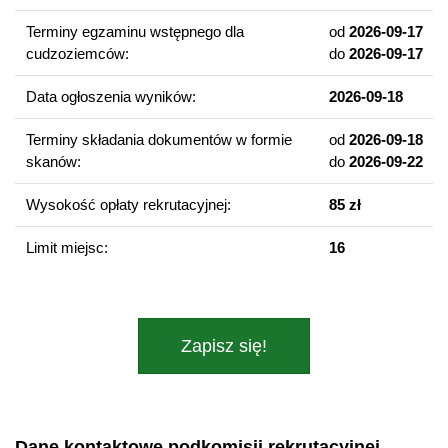
samorządności.
Terminy egzaminu wstępnego dla
od
2026-09-17
cudzoziemców:
do
2026-09-17
Wybrane przedmioty
Mikro- i makroekonomia
Data ogłoszenia wyników:
2026-09-18
Gospodarka industrialna – I rewolucja przemysłowa
Systemy gospodarcze XX i XXI w. Teoria i praktyka
Terminy składania dokumentów w formie
od
2026-09-18
gospodarowania
skanów:
do
2026-09-22
Cywilizacja XX wieku (1918–1990)
Wysokość opłaty rekrutacyjnej:
85 zł
Media i reklama w dziejach
Gromadzenie, przetwarzanie i zarządzanie informacją
Limit miejsc:
16
gospodarczą
Informatyczne metody analizy danych historyczno-
gospodarczych (Big Data)
Prawo gospodarcze w dziejach
Zapisz się!
Kompetencje absolwenta
Absolwent/ka kierunku
Gospodarka i ekonomia w dziejach
Dane kontaktowe podkomisji rekrutacyjnej
uzyskuje wszechstronną i zaawansowaną wiedzę dotyczącą