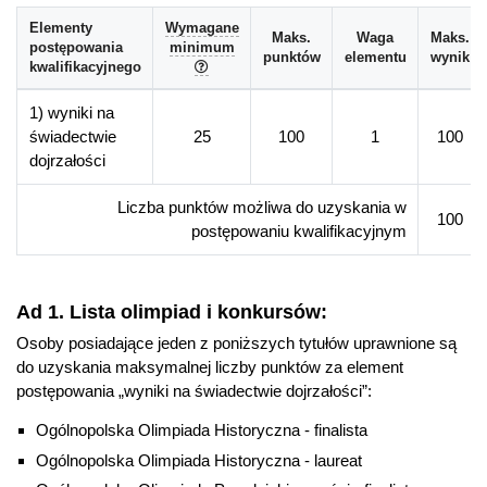
Absolwent/ka uzyskuje kompetencje w zakresie sprawnego
Elementy
Wymagane
komunikowania się, negocjowania, przekonywania i
Maks.
Waga
Maks.
postępowania
minimum
perswazji, a także posługiwania się współczesnymi
punktów
elementu
wynik
kwalifikacyjnego
technologiami informacyjnymi.
1) wyniki na
świadectwie
25
100
1
100
Perspektywy zawodowe
dojrzałości
Gospodarka i ekonomia w dziejach
proponuje oryginalne
spojrzenie na procesy gospodarcze oraz otwiera nowe
Liczba punktów możliwa do uzyskania w
możliwości zawodowe w sferze szybko rozwijającej się
100
postępowaniu kwalifikacyjnym
gospodarki informacyjnej. Doskonale przygotowuje do studiów II
stopnia na kierunkach:
Ekonomia, politologia,
dziennikarstwo, stosunki międzynarodowe, studia
Ad 1. Lista olimpiad i konkursów:
ekonomiczno – prawne
,
historia
Osoby posiadające jeden z poniższych tytułów uprawnione są
do uzyskania maksymalnej liczby punktów za element
Więcej informacji
postępowania „wyniki na świadectwie dojrzałości”:
Wydziałowa strona kierunku
Ogólnopolska Olimpiada Historyczna - finalista
Ogólnopolska Olimpiada Historyczna - laureat