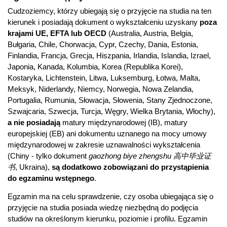
Cudzoziemcy, którzy ubiegają się o przyjęcie na studia na ten
kierunek i posiadają dokument o wykształceniu uzyskany
poza
krajami UE, EFTA lub OECD
(Australia, Austria, Belgia,
Bułgaria, Chile, Chorwacja, Cypr, Czechy, Dania, Estonia,
Finlandia, Francja, Grecja, Hiszpania, Irlandia, Islandia, Izrael,
Japonia, Kanada, Kolumbia, Korea (Republika Korei),
Kostaryka, Lichtenstein, Litwa, Luksemburg, Łotwa, Malta,
Meksyk, Niderlandy, Niemcy, Norwegia, Nowa Zelandia,
Portugalia, Rumunia, Słowacja, Słowenia, Stany Zjednoczone,
Szwajcaria, Szwecja, Turcja, Węgry, Wielka Brytania, Włochy),
a nie posiadają
matury międzynarodowej (IB), matury
europejskiej (EB) ani dokumentu uznanego na mocy umowy
międzynarodowej w zakresie uznawalności wykształcenia
(Chiny - tylko dokument
gaozhong biye zhengshu 高中毕业证
书
, Ukraina),
są dodatkowo zobowiązani do przystąpienia
do egzaminu wstępnego
.
Egzamin ma na celu sprawdzenie, czy osoba ubiegająca się o
przyjęcie na studia posiada wiedzę niezbędną do podjęcia
studiów na określonym kierunku, poziomie i profilu. Egzamin