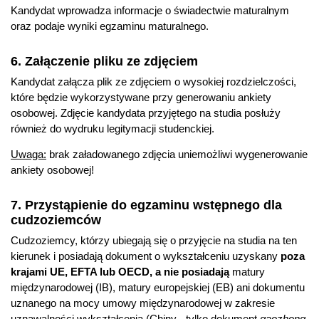
Kandydat wprowadza informacje o świadectwie maturalnym
oraz podaje wyniki egzaminu maturalnego.
6. Załączenie pliku ze zdjęciem
Kandydat załącza plik ze zdjęciem o wysokiej rozdzielczości,
które będzie wykorzystywane przy generowaniu ankiety
osobowej. Zdjęcie kandydata przyjętego na studia posłuży
również do wydruku legitymacji studenckiej.
Uwaga:
brak załadowanego zdjęcia uniemożliwi wygenerowanie
ankiety osobowej!
7. Przystąpienie do egzaminu wstępnego dla
cudzoziemców
Cudzoziemcy, którzy ubiegają się o przyjęcie na studia na ten
kierunek i posiadają dokument o wykształceniu uzyskany
poza
krajami UE, EFTA lub OECD, a nie posiadają
matury
międzynarodowej (IB), matury europejskiej (EB) ani dokumentu
uznanego na mocy umowy międzynarodowej w zakresie
uznawalności wykształcenia (Chiny - tylko dokument
gaozhong