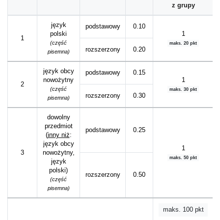
z grupy
język
podstawowy
0.10
polski
1
1
(część
maks. 20 pkt
rozszerzony
0.20
pisemna)
język obcy
podstawowy
0.15
nowożytny
1
2
(część
maks. 30 pkt
rozszerzony
0.30
pisemna)
dowolny
przedmiot
podstawowy
0.25
(
inny niż
:
język obcy
1
3
nowożytny,
maks. 50 pkt
język
polski)
rozszerzony
0.50
(część
pisemna)
maks. 100 pkt