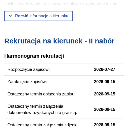
społecznych, w tym zajęcia warsztatowe z wykorzystaniem
specjalistycznego oprogramowania.
Rozwiń informacje o kierunku
Gospodarka i ekonomia w dziejach jest kierunkiem unikalnym w
skali kraju, nawiązującym do anglosaskich wzorów w zakresie
Socio
-
economic studies,
realizowanych na wielu
uniwersytetach w USA i Wielkiej Brytanii, który otwiera nowe
Rekrutacja na kierunek - II nabór
możliwości zawodowe w sferze szybko rozwijającej się
gospodarki informacyjnej. Kierunek został laureatem VI edycji
Harmonogram rekrutacji
Konkursu i Programu Akredytacji Kierunków Studiów „Studia z
Przyszłością”.
Rozpoczęcie zapisów:
2026-07-27
Wybrane przedmioty
Zamknięcie zapisów:
2026-09-15
Bloki przedmiotów do wyboru
Ostateczny termin opłacenia zapisu:
2026-09-15
Elastyczność programu studiów zapewniają dwa bloki
przedmiotów do wyboru. Studenci zgodnie ze swoimi
Ostateczny termin załączenia
2026-09-15
zainteresowaniami mogą wybierać przedmioty z:
dokumentów uzyskanych za granicą:
bloku przedmiotów poświęconych historii gospodarczej,
Ostateczny termin załączenia zdjęcia:
2026-09-15
bloku przedmiotów poświęconych administracji publicznej i