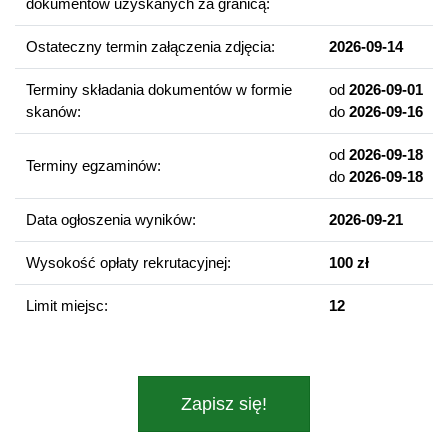
dokumentów uzyskanych za granicą:
charakter fakultatywny, a ich lista będzie ogłaszana na początku
każdego roku akademickiego.
Ostateczny termin załączenia zdjęcia:
2026-09-14
Terminy składania dokumentów w formie
od
2026-09-01
Wymogi wynikające z ustawy o ochronie małoletnich
skanów:
do
2026-09-16
Warunkiem odbycia obowiązkowych studenckich praktyk
zawodowych jest spełnienie przez studenta wymagań
od
2026-09-18
określonych w ustawie z dnia 13 maja 2016 r. o
Terminy egzaminów:
do
2026-09-18
przeciwdziałaniu zagrożeniom przestępczością na tle
seksualnym i ochronie małoletnich, w szczególności poddanie
Data ogłoszenia wyników:
2026-09-21
się weryfikacji w Rejestrze Sprawców Przestępstw na Tle
Seksualnym oraz przedłożenie informacji z Krajowego Rejestru
Wysokość opłaty rekrutacyjnej:
100 zł
Karnego w zakresie określonych przestępstw, a w przypadku
studentów będących cudzoziemcami albo zamieszkujących w
Limit miejsc:
12
ciągu ostatnich 20 lat w innych państwach niż RP również
złożenie dodatkowych oświadczeń, a także informacji z
rejestrów karnych innych państw wraz z tłumaczeniami
przysięgłymi. Niespełnienie wymagań określonych ww. ustawą
Zapisz się!
uniemożliwi odbycie obowiązkowych studenckich praktyk
zawodowych, a w konsekwencji ukończenie studiów.