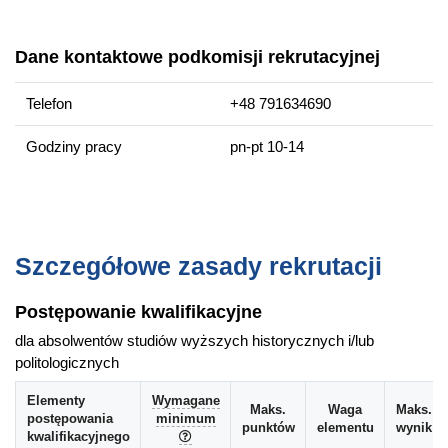
Wybrane przedmioty
Dane kontaktowe podkomisji rekrutacyjnej
Podstawy dydaktyki
Podstawy pedagogiki dla nauczycieli
Telefon
+48 791634690
Podstawy psychologii dla nauczycieli
Dydaktyka historii współczesnej i wiedzy o społeczeństwie
Godziny pracy
pn-pt 10-14
Laboratoria badawcze
Seminarium magisterskie historyczno-politologiczne
Praktyki pedagogiczne i dydaktyczne
Szczegółowe zasady rekrutacji
Kompetencje absolwenta
Absolwent kierunku HiPW ma wiedzę, umiejętności i
Postępowanie kwalifikacyjne
kompetencje merytoryczne, badawcze i zawodowe w
dla absolwentów studiów wyższych historycznych i/lub
zakresie: historii najnowszej, wiedzy o polityce i
politologicznych
społeczeństwie współczesnym z wykorzystaniem
wybranych metodologii i metod badań historycznych i
Elementy
Wymagane
Maks.
Waga
Maks.
społecznych, w tym edukacyjnych powiązanych z dydaktyką
postępowania
minimum
punktów
elementu
wynik
kwalifikacyjnego
przedmiotową. Może zatem kontynuować kształcenie w