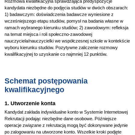
Rozmowa kwalifikacyjna sprawdzająca predyspozycje
projektów badawczych w dwóch dyscyplinach: historia oraz
kandydata niezbędne do podjęcia studiów w dwóch obszarach:
nauki o polityce i administracji.
1) badawczym: doświadczenia badawcze wyniesione z
wcześniejszego etapu studiów, pomysł na badania własne w
ramach wybranego kierunku studiów; 2) zawodowym: refleksja
Perspektywy zawodowe
na temat miejsca i roli społeczno-zawodowej
Absolwenci kierunku
Historia i polityka współczesna
:
nauczyciela/nauczycielki we współczesnej szkole w kontekście
mogą podejmować pracę w szkołach oraz innych
wyboru kierunku studiów. Pozytywne zaliczenie rozmowy
instytucjach i organizacjach zajmujących się edukacją
kwalifikacyjnej to uzyskanie co najmniej 12 punktów.
humanistyczną i politologiczno-społeczną.
są przygotowani do działania w wielu zawodach
wymagających samodzielności, kreatywności i rzetelności
Schemat postępowania
prowadzenia badań na wysokim poziomie, a także
kierowania pracą zespołową oraz upowszechniania
kwalifikacyjnego
wyników badań w zróżnicowanej formie i w różnych
środowiskach społecznych.
1. Utworzenie konta
mają pełne kwalifikacje do nauczania wiedzy o
Kandydat zakłada indywidualne konto w Systemie Internetowej
społeczeństwie oraz historii i teraźniejszości w polskiej
Rekrutacji podając niezbędne dane osobowe. Późniejsze
szkole, a także są przygotowani do pracy w innych
operacje związane z rekrutacją mogą być dokonywane jedynie
instytucjach edukacyjnych, badawczych i społecznych
po zalogowaniu na utworzone konto. Wszelkie kroki podjęte