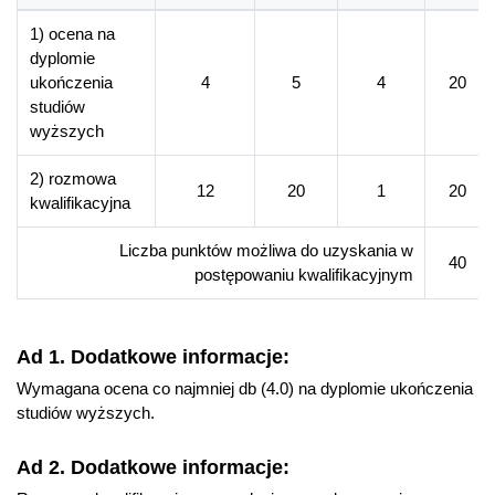
szkole doktorskiej. Ponadto posiada pełne kwalifikacje w
1) ocena na
zakresie nauczania wiedzy o społeczeństwie oraz historii i
dyplomie
teraźniejszości.
ukończenia
4
5
4
20
Posiada pogłębioną, rozszerzoną, ugruntowaną i
studiów
specjalistyczną wiedzę historyczną z zakresu dziejów
wyższych
najnowszych Polski i powszechnych oraz politologiczną z
zakresu polityki i społeczeństwa współczesnego. Ponadto ze
2) rozmowa
12
20
1
20
względu na badawczą perspektywę studiów oraz ich
kwalifikacyjna
interdyscyplinarny charakter zdobyta wiedza historyczno-
politologiczna oraz umiejętności badawcze i kompetencje
Liczba punktów możliwa do uzyskania w
40
społeczne pozwalają absolwentowi uzyskać biegłość w
postępowaniu kwalifikacyjnym
projektowaniu i prowadzeniu badań, a także zdobyć
kompetencje i kwalifikacje do nauczania interdyscyplinarnych
przedmiotów szkolnych, jakimi są wiedza o społeczeństwie
Ad 1. Dodatkowe informacje:
oraz historia i teraźniejszość.
Wymagana ocena co najmniej db (4.0) na dyplomie ukończenia
Posiada również głęboką wiedzę, umiejętności i kompetencje
studiów wyższych.
zawodowe z zakresu dydaktyki przedmiotowej i ogólnej,
pedagogiki i psychologii, które powiązane są z praktykami
Ad 2. Dodatkowe informacje:
pedagogicznymi i dydaktycznymi. Dodatkowo uzyskał
wiedzę metodologiczną oraz umiejętności prowadzenia