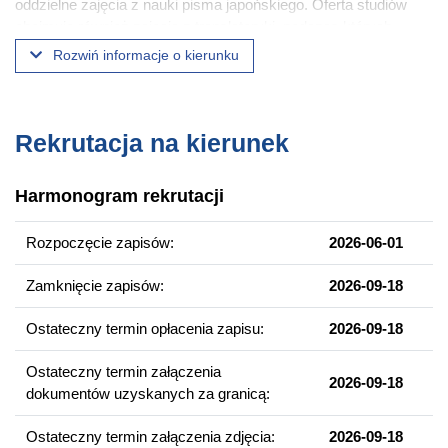
oddzielne zajęcia z nauki pisma japońskiego. Oferta studiów
obejmuje również zajęcia z translatoryki, podczas których
studenci doskonalą swoje umiejętności w zakresie tłumaczenia
Rozwiń informacje o kierunku
tekstów literackich, specjalistycznych oraz naukowych.
Pozostałe przedmioty kierunkowe dotyczą zagadnień z kultury i
cywilizacji Japonii. Oferowane są też specjalistyczne zajęcia
seminaryjne (językoznawcze lub literaturoznawcze) i wykłady
Rekrutacja na kierunek
monograficzne. Wszystkie zajęcia prowadzone są przez
doświadczonych polskich specjalistów i japońskich lektorów.
Harmonogram rekrutacji
Wybrane przedmioty
Rozpoczęcie zapisów:
2026-06-01
Praktyczna nauka języka japońskiego
Zamknięcie zapisów:
2026-09-18
Nauka pisma japońskiego
Cywilizacja Japonii
Ostateczny termin opłacenia zapisu:
2026-09-18
Translatoryka
Ostateczny termin załączenia
Wykład monograficzny
2026-09-18
dokumentów uzyskanych za granicą:
Seminarium magisterskie
Ostateczny termin załączenia zdjęcia:
2026-09-18