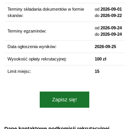
Kompetencje absolwenta
Terminy składania dokumentów w formie
od
2026-09-01
Umiejętność swobodnej komunikacji w języku japońskim w
skanów:
do
2026-09-22
mowie i w piśmie.
Pogłębiona wiedza na temat cywilizacji Japonii.
od
2026-09-24
Terminy egzaminów:
Wiedza na temat realiów życia w Japonii.
do
2026-09-24
Znajomość japońskiego języka biznesowego.
Data ogłoszenia wyników:
2026-09-25
Umiejętność tłumaczenia japońskich tekstów literackich i
specjalistycznych.
Wysokość opłaty rekrutacyjnej:
100 zł
Perspektywy zawodowe
Limit miejsc:
15
Biura tłumaczeń, własna działalność tłumaczeniowa
Szkoły językowe
Instytucje kultury
Zapisz się!
Przedsiębiorstwa polskie i zagraniczne prowadzące
działalność gospodarczą na terenie Japonii lub
współpracujące z japońskimi partnerami
Urzędy państwowe i samorządowe
Dane kontaktowe podkomisji rekrutacyjnej