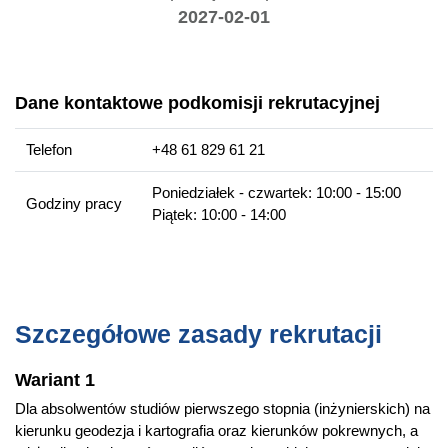
2027-02-01
Projektowanie osnów geodezyjno-fotogrametrycznych,
wykonanie pomiarów LiDAR, ALS i skaningu naziemnego do
inwentaryzacji oraz opracowanie końcowych produktów
geowizualizacji o wysokiej użyteczności.
Dane kontaktowe podkomisji rekrutacyjnej
Zaawansowane projektowanie interaktywnych oraz
multimedialnych serwisów mapowych oraz geoportali dla
Telefon
+48 61 829 61 21
potrzeb komercyjnych i administracyjnych.
Poniedziałek - czwartek: 10:00 - 15:00
Godziny pracy
Piątek: 10:00 - 14:00
Perspektywy zawodowe
Instytucje państwowe oraz branżowe firmy: specjalista
gromadzenia i aktualizacji danych przestrzennych według
standardów krajowych i europejskich; kartograf projektant
wizualizacji danych statystycznych w technikach
Szczegółowe zasady rekrutacji
tradycyjnych, multimedialnych i internetowych
Prywatna działalność: designerska w zakresie usług
Wariant 1
geomedialnych, inwentaryzacyjna obiektów topograficznych i
przemysłowych
Dla absolwentów studiów pierwszego stopnia (inżynierskich) na
kierunku geodezja i kartografia oraz kierunków pokrewnych, a
Ośrodki Dokumentacji Kartograficznej i Geodezyjnej na