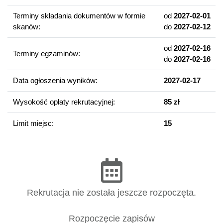
Geowizualizacje chmur punktów
Terminy składania dokumentów w formie
od
2027-02-01
Wirtualna i rozszerzona rzeczywistość w kartografii
skanów:
do
2027-02-12
Statystyczne i graficzne podstawy geowizualizacji
Inwentaryzacja fotogrametryczna obiektów topograficznych
od
2027-02-16
Terminy egzaminów:
do
2027-02-16
Wizualizacja w raportach z zakresu środowiska i gospodarki
Big Data w Naukach o Ziemi
Data ogłoszenia wyników:
2027-02-17
Projektowanie map internetowych
Wysokość opłaty rekrutacyjnej:
85 zł
Kompetencje absolwenta
Limit miejsc:
15
Programowanie i modelowanie przestrzeni w wirtualnej i
rozszerzonej rzeczywistości w wybranych skalach dla
określonych obiektów i jednostek administracyjnych.
Kierowanie projektami z zakresu środowiska i gospodarki
przestrzenią od koncepcji, przez zaawansowane działania
cyfrowe do użytecznych geowizualizacji.
Rekrutacja nie została jeszcze rozpoczęta.
Tworzenie specjalistycznych wizualizacji danych
statystycznych na potrzeby jednostek administracji
Rozpoczęcie zapisów
państwowej i podmiotów branżowych.