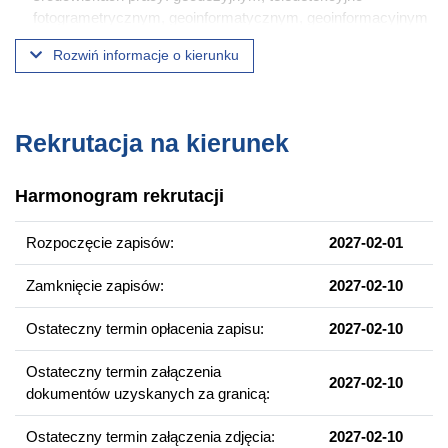
fotogrametrycznym, geoinformatycznym, geoinformacyjnym
i kartograficznym;
Rozwiń informacje o kierunku
po trzecie: wykształca umiejętność współpracy i kierowania
projektami związanymi z wizualizacją multimedialną i
tworzeniem rozszerzonej rzeczywistości;
Rekrutacja na kierunek
po czwarte: zapewnia zdolność projektowania
zorientowanego na użytkownika, programowania
obiektowego, realizacji projektów geomedialnych,
Harmonogram rekrutacji
modelowania wirtualnej rzeczywistości i geowizualizacji
imersyjnej;
Rozpoczęcie zapisów:
2027-02-01
po piąte: uczy eksperckiej ewaluacji produktu geomedialnego
według najnowszych technik z zakresu preferencji
Zamknięcie zapisów:
2027-02-10
użytkownika;
po szóste: zapewnia szeroki wybór indywidualnego tematu
Ostateczny termin opłacenia zapisu:
2027-02-10
pracy magisterskiej.
Ostateczny termin załączenia
2027-02-10
dokumentów uzyskanych za granicą:
Wybrane przedmioty
Użyteczność i efektywność produktów kartograficznych
Ostateczny termin załączenia zdjęcia:
2027-02-10