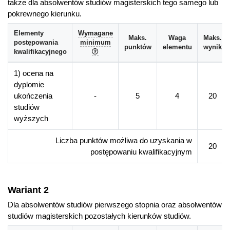
także dla absolwentów studiów magisterskich tego samego lub
szczeblach: gminnym, powiatowym, wojewódzkim,
pokrewnego kierunku.
krajowym oraz europejskim: specjalista kartograf-geomatyk
Branża usług internetowych w zakresie projektowania portali i
Elementy
Wymagane
Maks.
Waga
Maks.
witryn mapowych i wizualizacji przestrzennych
postępowania
minimum
punktów
elementu
wynik
kwalifikacyjnego
Pracownie projektowe urbanistyczne i środowiskowe oraz
wydawnictwa i firmy kartograficzne
1) ocena na
dyplomie
Więcej informacji
ukończenia
-
5
4
20
studiów
Wydziałowa strona kierunku
wyższych
Liczba punktów możliwa do uzyskania w
20
postępowaniu kwalifikacyjnym
Wariant 2
Dla absolwentów studiów pierwszego stopnia oraz absolwentów
studiów magisterskich pozostałych kierunków studiów.