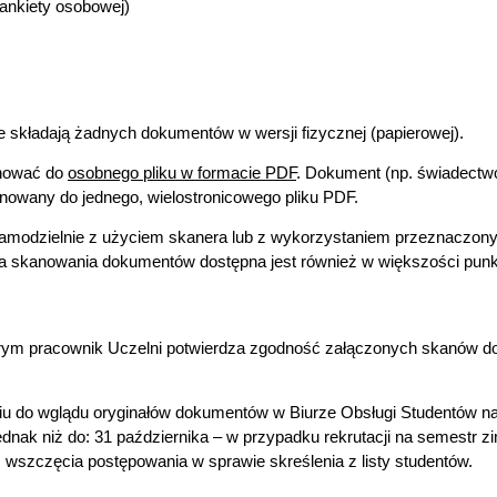
ankiety osobowej)
e składają żadnych dokumentów w wersji fizycznej (papierowej).
nować do
osobnego pliku w formacie PDF
. Dokument (np. świadectwo
anowany do jednego, wielostronicowego pliku PDF.
dzielnie z użyciem skanera lub z wykorzystaniem przeznaczonych
ga skanowania dokumentów dostępna jest również w większości punk
rym pracownik Uczelni potwierdza zgodność załączonych skanów d
u do wglądu oryginałów dokumentów w Biurze Obsługi Studentów na
jednak niż do: 31 października – w przypadku rekrutacji na semestr 
m wszczęcia postępowania w sprawie skreślenia z listy studentów.