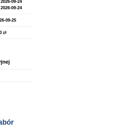
d
2026-09-24
atyczne do przetwarzania i analizy danych.
o
2026-09-24
26-09-25
0 zł
jnej
nabór