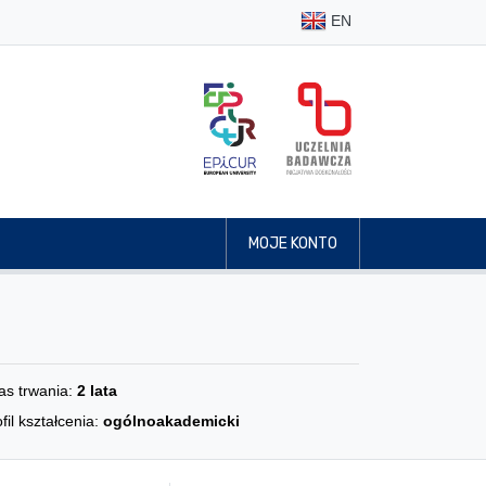
EN
MOJE KONTO
as trwania:
2 lata
fil kształcenia:
ogólnoakademicki