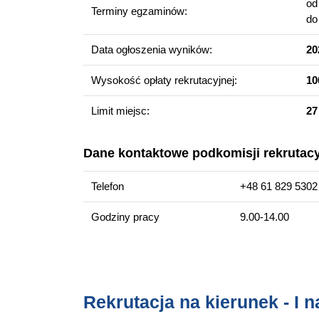
o
Terminy egzaminów:
w instytucjach wykorzystujących metody matem
d
Data ogłoszenia wyników:
20
Więcej informacji
Wydziałowa strona kierunku
Wysokość opłaty rekrutacyjnej:
10
Limit miejsc:
27
Dane kontaktowe podkomisji rekrutacy
Telefon
+48 61 829 5302
Godziny pracy
9.00-14.00
Rekrutacja na kierunek - I 