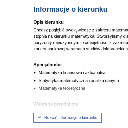
Informacje o kierunku
Opis kierunku
Chcesz pogłębić swoją wiedzę z zakresu matematy
stopnia na kierunku matematyka! Stworzyliśmy dla
horyzonty między innymi o umiejętności z zakre
kariery naukowej w ramach studiów doktoranckich
Specjalności
Matematyka finansowa i aktuarialna
Statystyka matematyczna i analiza danych
Matematyka teoretyczna
Wybrane przedmioty
Algebra
Rozwiń informacje o kierunku
Analiza zespolona
Obliczenia matematyczne wspierane kompute