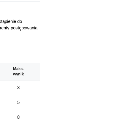
tąpienie do
ementy postępowania
Maks.
wynik
3
5
8