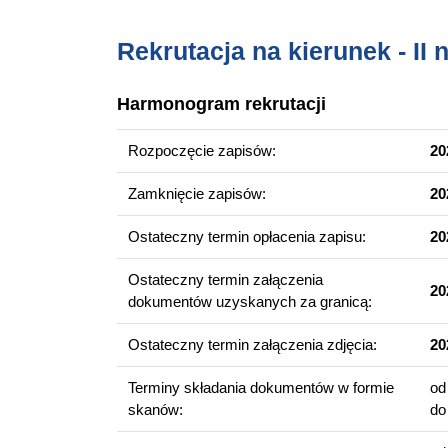
Analiza funkcjonalna
Rekrutacja na kierunek - II 
Równania różniczkowe cząstkowe
Wybrane zagadnienia z zastosowań matematy
Harmonogram rekrutacji
Kompetencje absolwenta
Rozpoczęcie zapisów:
20
Absolwent studiów na kierunku matematyka pos
Nabył między innymi umiejętności tworzenia m
Zamknięcie zapisów:
20
narzędziami informatycznymi przy rozwiązywa
Ostateczny termin opłacenia zapisu:
20
Jest ekspertem w zakresie zaawansowanych m
Ostateczny termin załączenia
20
Perspektywy zawodowe
dokumentów uzyskanych za granicą:
Jako absolwent studiów na kierunku matematyka z
Ostateczny termin załączenia zdjęcia:
20
w instytucjach finansowych i firmach ubezpiec
sektorze analizy danych,
Terminy składania dokumentów w formie
o
skanów:
d
branży IT,
w ośrodkach badawczych,