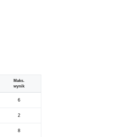
Maks.
wynik
6
2
8