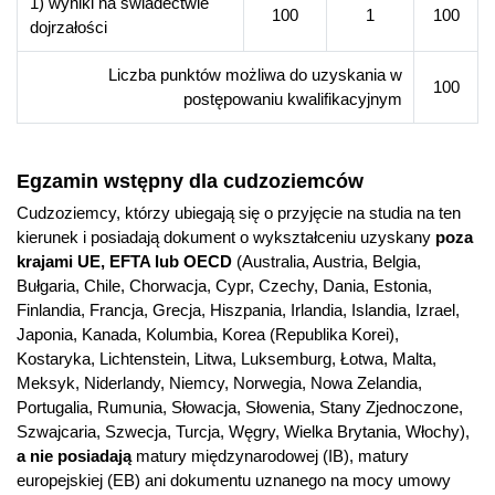
1) wyniki na świadectwie
100
1
100
dojrzałości
Umiejętność diagnozowania problemów społecznych,
organizowania środowiska społecznego osób i grup, które
Liczba punktów możliwa do uzyskania w
doświadczają trudności w funkcjonowaniu w życiu
100
postępowaniu kwalifikacyjnym
społecznym.
Umiejętność rozwiązywania dylematów dotyczących
różnego typu zachowań o naturze dewiacyjnej wśród dzieci,
Egzamin wstępny dla cudzoziemców
młodzieży i dorosłych.
Cudzoziemcy, którzy ubiegają się o przyjęcie na studia na ten
kierunek i posiadają dokument o wykształceniu uzyskany
poza
Perspektywy zawodowe
krajami UE, EFTA lub OECD
(Australia, Austria, Belgia,
Zatrudnienie w zależności od ukończonej specjalności oraz po
Bułgaria, Chile, Chorwacja, Cypr, Czechy, Dania, Estonia,
spełnieniu wymagań dot. kwalifikacji nauczycieli zgodnie z
Finlandia, Francja, Grecja, Hiszpania, Irlandia, Islandia, Izrael,
rozporządzeniem z dn. 14 września 2024 r. jako:
Japonia, Kanada, Kolumbia, Korea (Republika Korei),
terapeuta pedagogiczny w przedszkolu i w szkole,
Kostaryka, Lichtenstein, Litwa, Luksemburg, Łotwa, Malta,
Meksyk, Niderlandy, Niemcy, Norwegia, Nowa Zelandia,
sądowy kurator społeczny,
Portugalia, Rumunia, Słowacja, Słowenia, Stany Zjednoczone,
pracownik ośrodka kuratorskiego,
Szwajcaria, Szwecja, Turcja, Węgry, Wielka Brytania, Włochy),
wychowawca w placówce wsparcia dziennego,
a nie posiadają
matury międzynarodowej (IB), matury
młodszy wychowawca w jednostce penitencjarnej,
europejskiej (EB) ani dokumentu uznanego na mocy umowy