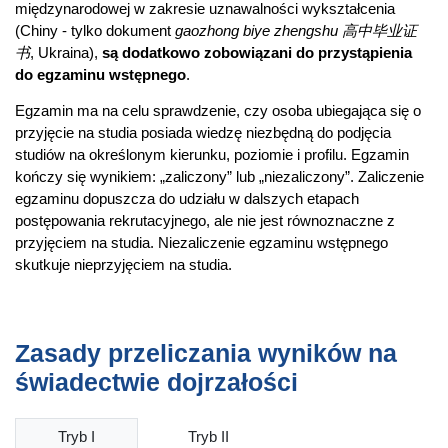
międzynarodowej w zakresie uznawalności wykształcenia
opiekun dziecka do lat trzech,
(Chiny - tylko dokument
gaozhong biye zhengshu 高中毕业证
pracownik organizacji pozarządowych, których działania
书
, Ukraina),
są dodatkowo zobowiązani do przystąpienia
skierowane są na wsparcie dzieci i młodzieży, również w
do egzaminu wstępnego
.
ujęciu systemowym;
pracownik służb mundurowych i zespołów
Egzamin ma na celu sprawdzenie, czy osoba ubiegająca się o
interdyscyplinarnych ds. przeciwdziałania przemocy w
przyjęcie na studia posiada wiedzę niezbędną do podjęcia
rodzinie,
studiów na określonym kierunku, poziomie i profilu. Egzamin
kończy się wynikiem: „zaliczony” lub „niezaliczony”. Zaliczenie
pracownik komisji rozwiązywania problemów alkoholowych i
egzaminu dopuszcza do udziału w dalszych etapach
innych instytucji oraz stowarzyszeń i organizacji
postępowania rekrutacyjnego, ale nie jest równoznaczne z
pozarządowych, których zadania obejmują szeroko pojętą
przyjęciem na studia. Niezaliczenie egzaminu wstępnego
opiekę, wychowanie, profilaktykę społeczną i resocjalizację.
skutkuje nieprzyjęciem na studia.
Więcej informacji
Wydziałowa strona kierunku
Zasady przeliczania wyników na
świadectwie dojrzałości
Tryb I
Tryb II