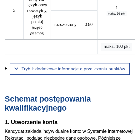
język obcy
1
3
nowożytny,
maks. 50 pkt
język
polski)
rozszerzony
0.50
(część
pisemna)
maks. 100 pkt
Tryb I: dodatkowe informacje o przeliczaniu punktów
Schemat postępowania
kwalifikacyjnego
1. Utworzenie konta
Kandydat zakłada indywidualne konto w Systemie Internetowej
Rekrutacji podając niezbędne dane osobowe. Późniejsze