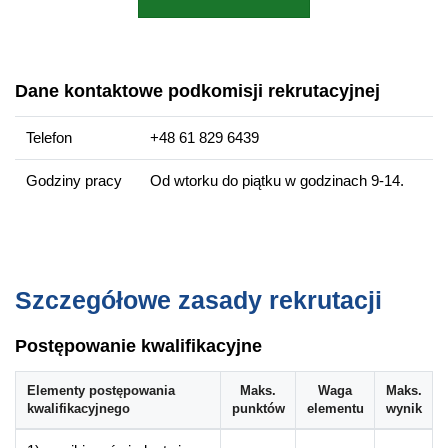
Teoria i praktyka wychowania
Pedagogika społeczna
Psychologia rozwojowo-wychowawcza
Psychologia kliniczna
Dane kontaktowe podkomisji rekrutacyjnej
Warsztat komunikacji interpersonalnej
Telefon
+48 61 829 6439
Kultura języka z emisją głosu
Pedagogika specjalna
Godziny pracy
Od wtorku do piątku w godzinach 9-14.
Praca z uczniem ze specjalnymi potrzebami edukacyjnymi
Media i technologie informacyjne
Kompetencje absolwenta
Szczegółowe zasady rekrutacji
Umiejętność diagnozowania problemów i deficytów
wymagających wsparcia w obszarze opieki, wychowania i
Postępowanie kwalifikacyjne
terapii pedagogicznej.
Umiejętność postępowania diagnostycznego wobec dzieci i
Elementy postępowania
Maks.
Waga
Maks.
młodzieży.
kwalifikacyjnego
punktów
elementu
wynik
Umiejętność projektowania zajęć opiekuńczo-
wychowawczych oraz działań profilaktycznych.