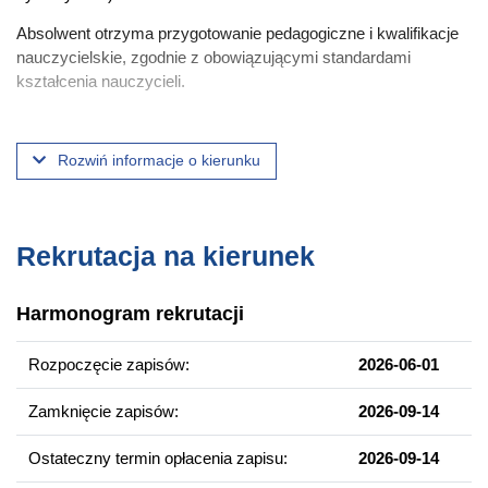
Absolwent otrzyma przygotowanie pedagogiczne i kwalifikacje
nauczycielskie, zgodnie z obowiązującymi standardami
kształcenia nauczycieli.
Program kierunku Pedagogika I będzie dostępny w
Rozwiń informacje o kierunku
systemie
sylabus.amu.edu.pl
od września br.
Wymogi wynikające z ustawy o ochronie małoletnich
Rekrutacja na kierunek
Student, realizując praktyki w placówkach oświatowych,
zobowiązany jest do dostarczenia do miejsca praktyk
odpowiednich dokumentów wynikających z Ustawy o ochronie
Harmonogram rekrutacji
małoletnich.
Rozpoczęcie zapisów:
2026-06-01
Warunkiem odbycia obowiązkowych studenckich praktyk
zawodowych jest spełnienie przez studenta wymagań
Zamknięcie zapisów:
2026-09-14
określonych w ustawie z dnia 13 maja 2016 r. o
przeciwdziałaniu zagrożeniom przestępczością na tle
Ostateczny termin opłacenia zapisu:
2026-09-14
seksualnym i ochronie małoletnich, w szczególności poddanie