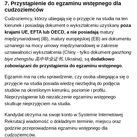
7. Przystąpienie do egzaminu wstępnego dla
cudzoziemców
Cudzoziemcy, którzy ubiegają się o przyjęcie na studia na ten
kierunek i posiadają dokument o wykształceniu uzyskany
poza
krajami UE, EFTA lub OECD, a nie posiadają
matury
międzynarodowej (IB), matury europejskiej (EB) ani dokumentu
uznanego na mocy umowy międzynarodowej w zakresie
uznawalności wykształcenia (Chiny - tylko dokument
gaozhong
biye zhengshu 高中毕业证书
, Ukraina), są
dodatkowo
zobowiązani do przystąpienia do egzaminu wstępnego
.
Egzamin ma na celu sprawdzenie, czy osoba ubiegająca się o
przyjęcie na studia posiada wiedzę niezbędną do podjęcia
studiów na określonym kierunku, poziomie i profilu.
Nieprzystąpienie lub niezaliczenie egzaminu wstępnego
skutkuje nieprzyjęciem na studia.
Kandydat otrzyma na swoje konto w Systemie Internetowej
Rekrutacji wiadomość o dokładnym terminie, miejscu oraz
godzinie przeprowadzenia egzaminu wstępnego dla
cudzoziemców.