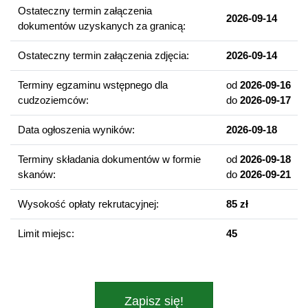
się weryfikacji w Rejestrze Sprawców Przestępstw na Tle
Ostateczny termin załączenia
Seksualnym oraz przedłożenie informacji z Krajowego Rejestru
2026-09-14
dokumentów uzyskanych za granicą:
Karnego w zakresie określonych przestępstw, a w przypadku
studentów będących cudzoziemcami albo zamieszkujących w
Ostateczny termin załączenia zdjęcia:
2026-09-14
ciągu ostatnich 20 lat w innych państwach niż RP również
złożenie dodatkowych oświadczeń, a także informacji z
Terminy egzaminu wstępnego dla
od
2026-09-16
rejestrów karnych innych państw wraz z tłumaczeniami
cudzoziemców:
do
2026-09-17
przysięgłymi. Niespełnienie wymagań określonych ww. ustawą
uniemożliwi odbycie obowiązkowych studenckich praktyk
Data ogłoszenia wyników:
2026-09-18
zawodowych, a w konsekwencji ukończenie studiów.
Terminy składania dokumentów w formie
od
2026-09-18
skanów:
do
2026-09-21
Specjalności
Terapia pedagogiczna
Wysokość opłaty rekrutacyjnej:
85 zł
Resocjalizacja i profilaktyka społeczna
Limit miejsc:
45
Wybrane przedmioty
Pedagogika ogólna
Dydaktyka ogólna
Zapisz się!