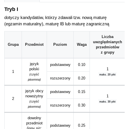
Tryb I
dotyczy kandydatów, którzy zdawali tzw. nową maturę
(egzamin maturalny), maturę IB lub maturę zagraniczną
Liczba
uwzględnianych
Grupa
Przedmiot
Poziom
Waga
przedmiotów
z grupy
język
podstawowy
0.10
polski
1
1
(część
maks. 20 pkt
rozszerzony
0.20
pisemna)
język obcy
podstawowy
0.15
nowożytny
1
2
(część
maks. 30 pkt
rozszerzony
0.30
pisemna)
dowolny
przedmiot
podstawowy
0.25
(
inny niż
: