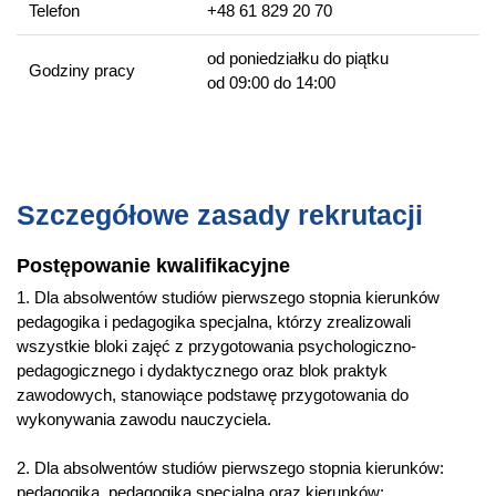
siebie działań. Studia sprzyjają kształtowaniu wrażliwości na
Telefon
+48 61 829 20 70
człowieka doświadczającego problemów rozwojowych i
życiowych.
od poniedziałku do piątku
Godziny pracy
od 09:00 do 14:00
Wybrane przedmioty
Psychologia rozwojowa i kliniczna małego dziecka
Pedagogika specjalna małego dziecka
Elementy patologii układu nerwowego
Szczegółowe zasady rekrutacji
Wczesne wspomaganie rozwoju dziecka w środowisku
rodzinnym
Postępowanie kwalifikacyjne
Trening komunikacji interpersonalnej
1. Dla absolwentów studiów pierwszego stopnia kierunków
Wczesna diagnoza i terapia logopedyczna
pedagogika i pedagogika specjalna, którzy zrealizowali
wszystkie bloki zajęć z przygotowania psychologiczno-
Metody terapii zabawą i sztuką
pedagogicznego i dydaktycznego oraz blok praktyk
Diagnoza i wczesne wspomaganie rozwoju dzieci z
zawodowych, stanowiące podstawę przygotowania do
zaburzeniami ze spektrum autyzmu
wykonywania zawodu nauczyciela.
Kompetencje absolwenta
2. Dla absolwentów studiów pierwszego stopnia kierunków:
pedagogika, pedagogika specjalna oraz kierunków: