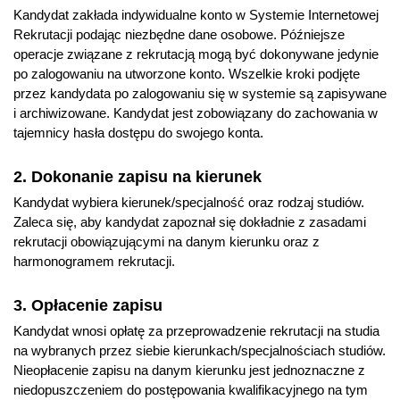
Ocenia postępy dziecka oraz skuteczność pomocy
Kandydat zakłada indywidualne konto w Systemie Internetowej
udzielanej dziecku i jego rodzinie.
Rekrutacji podając niezbędne dane osobowe. Późniejsze
Dokumentuje działania realizowane z dzieckiem i jego
operacje związane z rekrutacją mogą być dokonywane jedynie
rodziną.
po zalogowaniu na utworzone konto. Wszelkie kroki podjęte
przez kandydata po zalogowaniu się w systemie są zapisywane
i archiwizowane. Kandydat jest zobowiązany do zachowania w
Perspektywy zawodowe
tajemnicy hasła dostępu do swojego konta.
Absolwenci specjalności
wczesne wspomaganie rozwoju
dziecka
mogą podjąć pracę w wiodących ośrodkach
2. Dokonanie zapisu na kierunek
koordynacyjno-rehabilitacyjno-opiekuńczych, ośrodkach
wczesnej interwencji oraz niepublicznych instytucjach i
Kandydat wybiera kierunek/specjalność oraz rodzaj studiów.
organizacjach wspierających rozwój małego dziecka.
Zaleca się, aby kandydat zapoznał się dokładnie z zasadami
Zatrudnienie mogą znaleźć również w żłobkach i klubach
rekrutacji obowiązującymi na danym kierunku oraz z
dziecięcych.
harmonogramem rekrutacji.
Możliwe stanowiska pracy:
3. Opłacenie zapisu
Pedagog w zespołach wczesnego wspomagania rozwoju
Kandydat wnosi opłatę za przeprowadzenie rekrutacji na studia
dziecka i wczesnej interwencji
na wybranych przez siebie kierunkach/specjalnościach studiów.
Pedagog w ośrodku (pre)adopcyjnym
Nieopłacenie zapisu na danym kierunku jest jednoznaczne z
Opiekun w żłobku
niedopuszczeniem do postępowania kwalifikacyjnego na tym