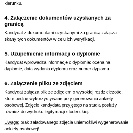
kierunku.
Opiekun w klubie dziecięcym
Pracownik/założyciel organizacji, fundacji, stowarzyszenia
4. Załączenie dokumentów uzyskanych za
działającego na rzecz dzieci z niepełnosprawnością i ich
granicą
rodzin
Kandydat z dokumentami uzyskanymi za granicą załącza
Absolwenci posiadający przygotowanie pedagogiczne zgodnie z
skany tych dokumentów w celu ich weryfikacji.
Rozporządzeniem MEN w sprawie szczegółowych kwalifikacji
wymaganych od nauczycieli z dnia 14 września 2023 r. mogą
5. Uzupełnienie informacji o dyplomie
być również zatrudniani na stanowisku nauczyciela:
Kandydat wprowadza informacje o dyplomie: ocena na
Pedagoga w poradniach psychologiczno-pedagogicznych
dyplomie, data wydania dyplomu oraz numer dyplomu.
Pedagoga w placówkach oświatowo-wychowawczych
Wychowawcy w szkolnych schroniskach młodzieżowych
6. Załączenie pliku ze zdjęciem
Wychowawcy w świetlicach szkolnych
Kandydat załącza plik ze zdjęciem o wysokiej rozdzielczości,
Wychowawcy w internatach
które będzie wykorzystywane przy generowaniu ankiety
osobowej. Zdjęcie kandydata przyjętego na studia posłuży
również do wydruku legitymacji studenckiej.
Więcej informacji
Wydziałowa strona kierunku
Uwaga:
brak załadowanego zdjęcia uniemożliwi wygenerowanie
ankiety osobowej!