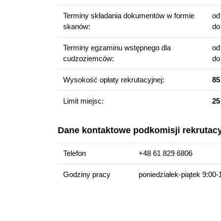
Praca w sektorze turystycznym
Terminy składania dokumentów w formie
o
Praca w firmach zajmujących się współpracą 
skanów:
d
Praca w organizacjach pozarządowych
Możliwość podjęcia kierunkowych studiów II stopni
Terminy egzaminu wstępnego dla
o
cudzoziemców:
d
Więcej informacji
Wysokość opłaty rekrutacyjnej:
85
Wydziałowa strona kierunku
Limit miejsc:
25
Dane kontaktowe podkomisji rekrutacy
Telefon
+48 61 829 6806
Godziny pracy
poniedziałek-piątek 9:00-