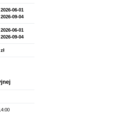
d
2026-06-01
międzynarodową
o
2026-09-04
a, np. menedżer/-ka kultury, nauczyciel/-ka historii, j. polskiego, pl
d
2026-06-01
o
2026-09-04
 zł
jnej
14:00