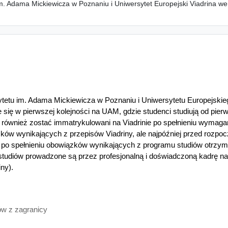
m. Adama Mickiewicza w Poznaniu i Uniwersytet Europejski Viadrina w
tetu im. Adama Mickiewicza w Poznaniu i Uniwersytetu Europejskie
e się w pierwszej kolejności na UAM, gdzie studenci studiują od pie
 również zostać immatrykulowani na Viadrinie po spełnieniu wymag
ków wynikających z przepisów Viadriny, ale najpóźniej przed rozpo
 po spełnieniu obowiązków wynikających z programu studiów otrzy
studiów prowadzone są przez profesjonalną i doświadczoną kadrę n
ny).
ów z zagranicy