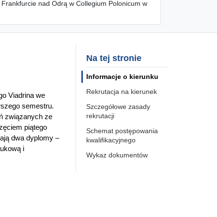
e Frankfurcie nad Odrą w Collegium Polonicum w
Na tej stronie
Informacje o kierunku
Rekrutacja na kierunek
go Viadrina we
rwszego semestru.
Szczegółowe zasady
rekrutacji
ań związanych ze
częciem piątego
Schemat postępowania
mają dwa dyplomy –
kwalifikacyjnego
aukową i
Wykaz dokumentów