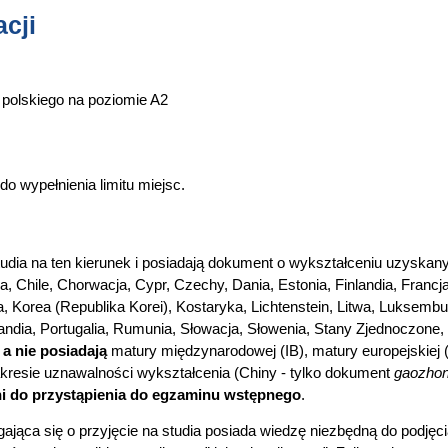
cji
polskiego na poziomie A2
 wypełnienia limitu miejsc.
studia na ten kierunek i posiadają dokument o wykształceniu uzyskan
ria, Chile, Chorwacja, Cypr, Czechy, Dania, Estonia, Finlandia, Francj
ia, Korea (Republika Korei), Kostaryka, Lichtenstein, Litwa, Luksembu
dia, Portugalia, Rumunia, Słowacja, Słowenia, Stany Zjednoczone,
,
a nie posiadają
matury międzynarodowej (IB), matury europejskiej
esie uznawalności wykształcenia (Chiny - tylko dokument
gaozhon
i do przystąpienia do egzaminu wstępnego
.
jąca się o przyjęcie na studia posiada wiedzę niezbędną do podjęci