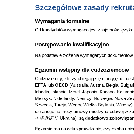
Szczegółowe zasady rekruta
Wymagania formalne
Od kandydatów wymagana jest znajomość języka 
Postępowanie kwalifikacyjne
Na podstawie złożenia wymaganych dokumentów do
Egzamin wstępny dla cudzoziemców
Cudzoziemcy, którzy ubiegają się o przyjęcie na 
EFTA lub OECD
(Australia, Austria, Belgia, Bułga
Irlandia, Islandia, Izrael, Japonia, Kanada, Kolumb
Meksyk, Niderlandy, Niemcy, Norwegia, Nowa Zelan
Szwecja, Turcja, Węgry, Wielka Brytania, Włochy)
uznanego na mocy umowy międzynarodowej w zakr
中毕业证书
, Ukraina),
są dodatkowo zobowiązan
Egzamin ma na celu sprawdzenie, czy osoba ubiega