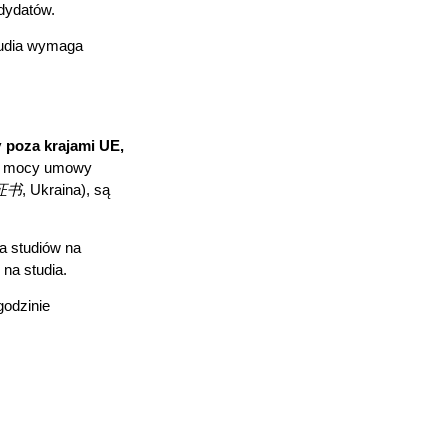
ndydatów.
tudia wymaga
y
poza krajami UE,
na mocy umowy
业证书
, Ukraina), są
a studiów na
 na studia.
godzinie