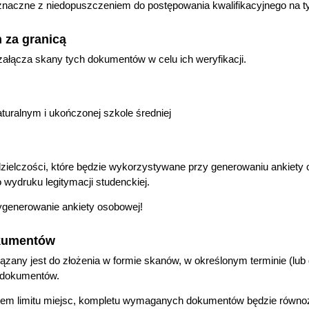
oznaczne z niedopuszczeniem do postępowania kwalifikacyjnego na t
 za granicą
łącza skany tych dokumentów w celu ich weryfikacji.
uralnym i ukończonej szkole średniej
dzielczości, które będzie wykorzystywane przy generowaniu ankiety 
 wydruku legitymacji studenckiej.
ygenerowanie ankiety osobowej!
okumentów
iązany jest do złożenia w formie skanów, w określonym terminie (lub
h dokumentów.
eniem limitu miejsc, kompletu wymaganych dokumentów będzie równ