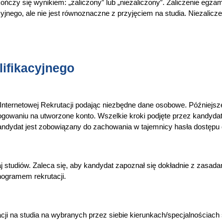
kończy się wynikiem: „zaliczony” lub „niezaliczony”. Zaliczenie egz
yjnego, ale nie jest równoznaczne z przyjęciem na studia. Niezalicz
ifikacyjnego
Internetowej Rekrutacji podając niezbędne dane osobowe. Późniejsz
ogowaniu na utworzone konto. Wszelkie kroki podjęte przez kandyda
andydat jest zobowiązany do zachowania w tajemnicy hasła dostępu 
 studiów. Zaleca się, aby kandydat zapoznał się dokładnie z zasadam
ogramem rekrutacji.
cji na studia na wybranych przez siebie kierunkach/specjalnościach 