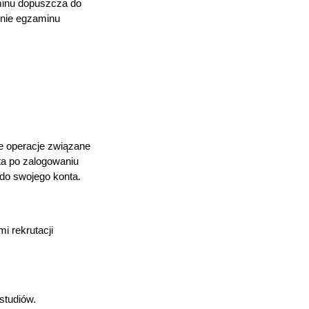
aminu dopuszcza do
enie egzaminu
e operacje związane
ta po zalogowaniu
do swojego konta.
i rekrutacji
studiów.