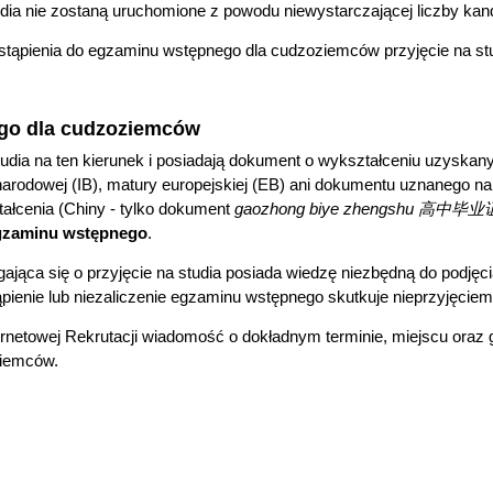
tudia nie zostaną uruchomione z powodu niewystarczającej liczby ka
tąpienia do egzaminu wstępnego dla cudzoziemców przyjęcie na s
ego dla cudzoziemców
studia na ten kierunek i posiadają dokument o wykształceniu uzyskan
rodowej (IB), matury europejskiej (EB) ani dokumentu uznanego 
ałcenia (Chiny - tylko dokument
gaozhong biye zhengshu 高中毕
egzaminu wstępnego
.
jąca się o przyjęcie na studia posiada wiedzę niezbędną do podjęci
ąpienie lub niezaliczenie egzaminu wstępnego skutkuje nieprzyjęciem
rnetowej Rekrutacji wiadomość o dokładnym terminie, miejscu oraz 
ziemców.