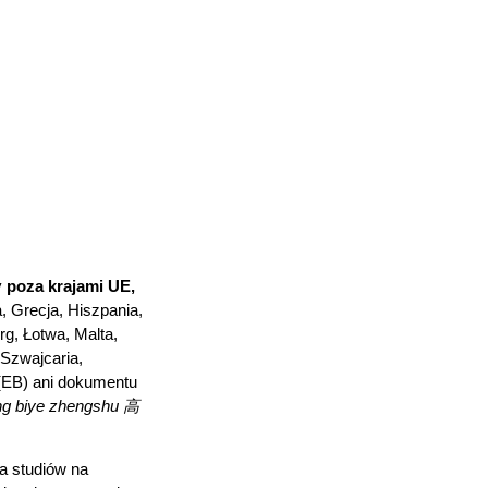
y
poza krajami UE,
a, Grecja, Hiszpania,
rg, Łotwa, Malta,
 Szwajcaria,
 (EB) ani dokumentu
g biye zhengshu 高
a studiów na