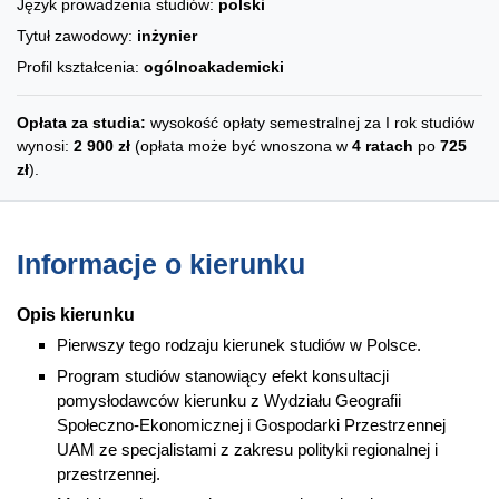
Język prowadzenia studiów:
polski
Tytuł zawodowy:
inżynier
Profil kształcenia:
ogólnoakademicki
Opłata za studia:
wysokość opłaty semestralnej za I rok studiów
wynosi:
2 900 zł
(opłata może być wnoszona w
4 ratach
po
725
zł
).
Informacje o kierunku
Opis kierunku
Pierwszy tego rodzaju kierunek studiów w Polsce.
Program studiów stanowiący efekt konsultacji
pomysłodawców kierunku z Wydziału Geografii
Społeczno-Ekonomicznej i Gospodarki Przestrzennej
UAM ze specjalistami z zakresu polityki regionalnej i
przestrzennej.