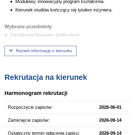
Modułowy, innowacyjny program kształcenia.
Kierunek studiów kończący się tytułem inżyniera.
Wybrane przedmioty
Zarządzanie finansami publicznymi
Podstawy inżynierskiej dokumentacji graficznej
Rozwiń informacje o kierunku
Ekonomika i rozwój miast
Programy rewitalizacji
Analiza architektoniczno-urbanistyczna
Rekrutacja na kierunek
Geografia społeczna
Zintegrowane planowanie rozwoju obszarów Metropolii
Poznań
Harmonogram rekrutacji
Warsztaty zintegrowanego planowania rozwoju UE
Rozpoczęcie zapisów:
2026-06-01
Kompetencje absolwenta
Zamknięcie zapisów:
2026-09-14
Planowanie integrujących zagadnień społeczno-
gospodarczych i przestrzennych.
Ostateczny termin opłacenia zapisu:
2026-09-14