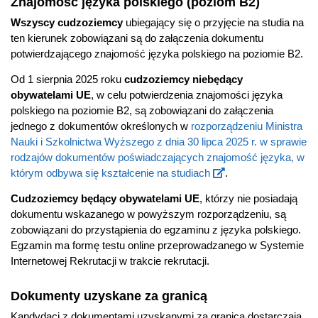
Znajomość języka polskiego (poziom B2)
Wszyscy cudzoziemcy
ubiegający się o przyjęcie na studia na
ten kierunek zobowiązani są do załączenia dokumentu
potwierdzającego znajomość języka polskiego na poziomie B2.
Od 1 sierpnia 2025 roku
cudzoziemcy niebędący
obywatelami UE
, w celu potwierdzenia znajomości języka
polskiego na poziomie B2, są zobowiązani do załączenia
jednego z dokumentów określonych w
rozporządzeniu Ministra
Nauki i Szkolnictwa Wyższego z dnia 30 lipca 2025 r. w sprawie
rodzajów dokumentów poświadczających znajomość języka, w
którym odbywa się kształcenie na studiach
.
Cudzoziemcy będący obywatelami UE
, którzy nie posiadają
dokumentu wskazanego w powyższym rozporządzeniu, są
zobowiązani do przystąpienia do egzaminu z języka polskiego.
Egzamin ma formę testu online przeprowadzanego w Systemie
Internetowej Rekrutacji w trakcie rekrutacji.
Dokumenty uzyskane za granicą
Kandydaci z dokumentami uzyskanymi za granicą dostarczają