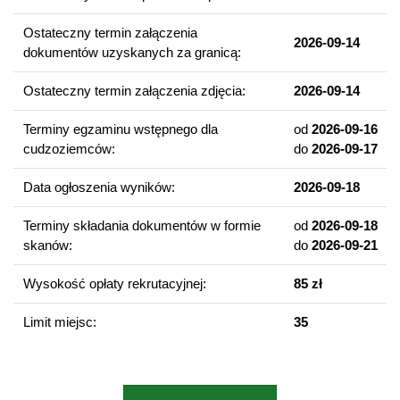
Rozpoznanie wyzwań związanych z poprawą jakości i
Ostateczny termin załączenia
warunków życia ludzi.
2026-09-14
dokumentów uzyskanych za granicą:
Znajomość problematyki lokalizacji różnych inwestycji (dróg,
szpitali, szkół, przestrzeni publicznych etc.).
Ostateczny termin załączenia zdjęcia:
2026-09-14
Know-how dotyczące pozyskiwania środków z programów i
projektów Unii Europejskiej.
Terminy egzaminu wstępnego dla
od
2026-09-16
Nabycie płynności w zagadnieniach planistycznych i
cudzoziemców:
do
2026-09-17
strategicznych.
Data ogłoszenia wyników:
2026-09-18
Perspektywy zawodowe
Terminy składania dokumentów w formie
od
2026-09-18
Jednostki administracji publicznej
skanów:
do
2026-09-21
Instytucje zajmujące się pozyskiwaniem funduszy
Wysokość opłaty rekrutacyjnej:
85 zł
(stowarzyszenia, organizacje etc.)
Zespoły specjalizujące się w realizacji działań z zakresu
Limit miejsc:
35
planowania strategicznego
Firmy konsultingowe wykonujące strategie, plany, programy i
ekspertyzy, itp.
Podmioty gospodarcze przygotowujące różnego rodzaju