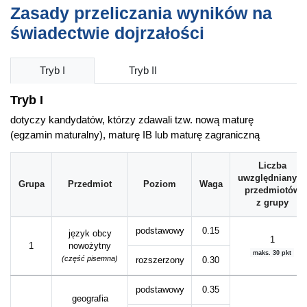
Zasady przeliczania wyników na
świadectwie dojrzałości
Tryb I
Tryb II
Tryb I
dotyczy kandydatów, którzy zdawali tzw. nową maturę
(egzamin maturalny), maturę IB lub maturę zagraniczną
Liczba
uwzględnianych
Grupa
Przedmiot
Poziom
Waga
przedmiotów
z grupy
podstawowy
0.15
język obcy
1
1
nowożytny
maks. 30 pkt
(część pisemna)
rozszerzony
0.30
podstawowy
0.35
geografia