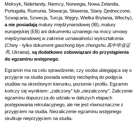
Meksyk, Niderlandy, Niemcy, Norwegia, Nowa Zelandia,
Portugalia, Rumunia, Słowacja, Słowenia, Stany Zjednoczone,
Szwajcaria, Szwecja, Turcja, Węgry, Wielka Brytania, Włochy),
a nie posiadają
matury międzynarodowej (IB), matury
europejskiej (EB) ani dokumentu uznanego na mocy umowy
międzynarodowej w zakresie uznawalności wykształcenia
(Chiny - tylko dokument
gaozhong biye zhengshu 高中毕业证
书
, Ukraina),
są dodatkowo zobowiązani do przystąpienia
do egzaminu wstępnego
.
Egzamin ma na celu sprawdzenie, czy osoba ubiegająca się o
przyjęcie na studia posiada wiedzę niezbędną do podjęcia
studiów na określonym kierunku, poziomie i profilu. Egzamin
kończy się wynikiem: „zaliczony” lub „niezaliczony”. Zaliczenie
egzaminu dopuszcza do udziału w dalszych etapach
postępowania rekrutacyjnego, ale nie jest równoznaczne z
przyjęciem na studia. Niezaliczenie egzaminu wstępnego
skutkuje nieprzyjęciem na studia.