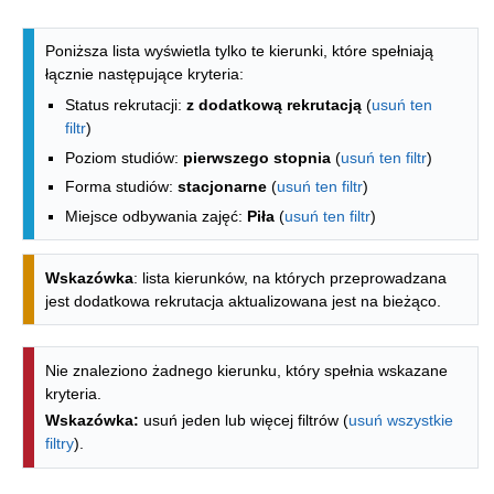
Lista kierunków - spis według wydzia
Poniższa lista wyświetla tylko te kierunki, które spełniają
łącznie następujące kryteria:
Status rekrutacji:
z dodatkową rekrutacją
(
usuń ten
filtr
)
Poziom studiów:
pierwszego stopnia
(
usuń ten filtr
)
Forma studiów:
stacjonarne
(
usuń ten filtr
)
Miejsce odbywania zajęć:
Piła
(
usuń ten filtr
)
Wskazówka
: lista kierunków, na których przeprowadzana
jest dodatkowa rekrutacja aktualizowana jest na bieżąco.
Nie znaleziono żadnego kierunku, który spełnia wskazane
kryteria.
Wskazówka:
usuń jeden lub więcej filtrów (
usuń wszystkie
filtry
).