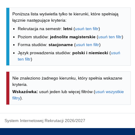
Lista kierunków - spis według wydzia
Poniższa lista wyświetla tylko te kierunki, które spełniają
łącznie następujące kryteria:
Rekrutacja na semestr:
letni
(
usuń ten filtr
)
Poziom studiów:
jednolite magisterskie
(
usuń ten filtr
)
Forma studiów:
stacjonarne
(
usuń ten filtr
)
Język prowadzenia studiów:
polski i niemiecki
(
usuń
ten filtr
)
Nie znaleziono żadnego kierunku, który spełnia wskazane
kryteria.
Wskazówka:
usuń jeden lub więcej filtrów (
usuń wszystkie
filtry
).
System Internetowej Rekrutacji 2026/2027