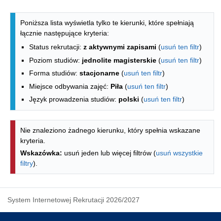
Lista kierunków - spis według wydzia
Poniższa lista wyświetla tylko te kierunki, które spełniają
łącznie następujące kryteria:
Status rekrutacji:
z aktywnymi zapisami
(
usuń ten filtr
)
Poziom studiów:
jednolite magisterskie
(
usuń ten filtr
)
Forma studiów:
stacjonarne
(
usuń ten filtr
)
Miejsce odbywania zajęć:
Piła
(
usuń ten filtr
)
Język prowadzenia studiów:
polski
(
usuń ten filtr
)
Nie znaleziono żadnego kierunku, który spełnia wskazane
kryteria.
Wskazówka:
usuń jeden lub więcej filtrów (
usuń wszystkie
filtry
).
System Internetowej Rekrutacji 2026/2027