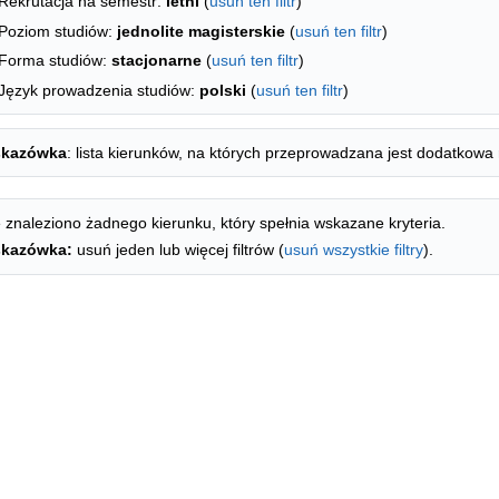
Rekrutacja na semestr:
letni
(
usuń ten filtr
)
Poziom studiów:
jednolite magisterskie
(
usuń ten filtr
)
Forma studiów:
stacjonarne
(
usuń ten filtr
)
Język prowadzenia studiów:
polski
(
usuń ten filtr
)
kazówka
: lista kierunków, na których przeprowadzana jest dodatkowa 
 znaleziono żadnego kierunku, który spełnia wskazane kryteria.
kazówka:
usuń jeden lub więcej filtrów (
usuń wszystkie filtry
).