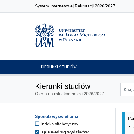
System Internetowej Rekrutacji 2026/2027
KIERUNKI STUDIÓW
Kierunki studiów
Oferta na rok akademicki 2026/2027
Lis
Opcje filtrowania kierunków 
Sposób wyświetlania
Przejdź do listy kierunków
Pon
indeks alfabetyczny
spis według wydziałów