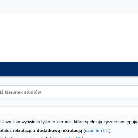
ta kierunków - spis według wydziałów
studiów
iższa lista wyświetla tylko te kierunki, które spełniają łącznie następują
Status rekrutacji:
z dodatkową rekrutacją
(
usuń ten filtr
)