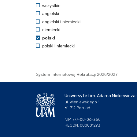
wszystkie
angielski
angielski i niemiecki
niemiecki
polski
polski i niemiecki
System Internetowej Rekrutacji 2026/2027
Uniwersytet im. Adama Mickiewicza
ul. Wieniawskiego 1
61-712 Poznań
NIP: 777-00-06-350
REGON: 000001293