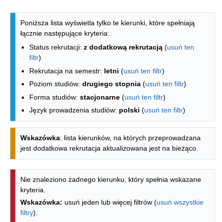
Lista kierunków - spis według wydzia
Poniższa lista wyświetla tylko te kierunki, które spełniają
łącznie następujące kryteria:
Status rekrutacji:
z dodatkową rekrutacją
(
usuń ten
filtr
)
Rekrutacja na semestr:
letni
(
usuń ten filtr
)
Poziom studiów:
drugiego stopnia
(
usuń ten filtr
)
Forma studiów:
stacjonarne
(
usuń ten filtr
)
Język prowadzenia studiów:
polski
(
usuń ten filtr
)
Wskazówka
: lista kierunków, na których przeprowadzana
jest dodatkowa rekrutacja aktualizowana jest na bieżąco.
Nie znaleziono żadnego kierunku, który spełnia wskazane
kryteria.
Wskazówka:
usuń jeden lub więcej filtrów (
usuń wszystkie
filtry
).