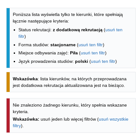
Lista kierunków - spis według wydzia
Poniższa lista wyświetla tylko te kierunki, które spełniają
łącznie następujące kryteria:
Status rekrutacji:
z dodatkową rekrutacją
(
usuń ten
filtr
)
Forma studiów:
stacjonarne
(
usuń ten filtr
)
Miejsce odbywania zajęć:
Piła
(
usuń ten filtr
)
Język prowadzenia studiów:
polski
(
usuń ten filtr
)
Wskazówka
: lista kierunków, na których przeprowadzana
jest dodatkowa rekrutacja aktualizowana jest na bieżąco.
Nie znaleziono żadnego kierunku, który spełnia wskazane
kryteria.
Wskazówka:
usuń jeden lub więcej filtrów (
usuń wszystkie
filtry
).