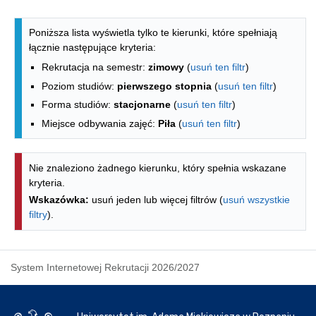
Lista kierunków - spis według wydzia
Poniższa lista wyświetla tylko te kierunki, które spełniają
łącznie następujące kryteria:
Rekrutacja na semestr:
zimowy
(
usuń ten filtr
)
Poziom studiów:
pierwszego stopnia
(
usuń ten filtr
)
Forma studiów:
stacjonarne
(
usuń ten filtr
)
Miejsce odbywania zajęć:
Piła
(
usuń ten filtr
)
Nie znaleziono żadnego kierunku, który spełnia wskazane
kryteria.
Wskazówka:
usuń jeden lub więcej filtrów (
usuń wszystkie
filtry
).
System Internetowej Rekrutacji 2026/2027