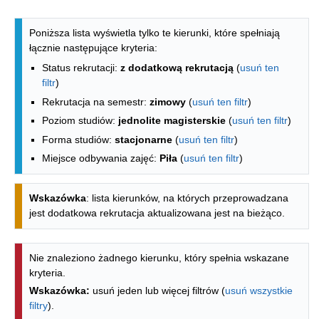
Lista kierunków - spis według wydzia
Poniższa lista wyświetla tylko te kierunki, które spełniają
łącznie następujące kryteria:
Status rekrutacji:
z dodatkową rekrutacją
(
usuń ten
filtr
)
Rekrutacja na semestr:
zimowy
(
usuń ten filtr
)
Poziom studiów:
jednolite magisterskie
(
usuń ten filtr
)
Forma studiów:
stacjonarne
(
usuń ten filtr
)
Miejsce odbywania zajęć:
Piła
(
usuń ten filtr
)
Wskazówka
: lista kierunków, na których przeprowadzana
jest dodatkowa rekrutacja aktualizowana jest na bieżąco.
Nie znaleziono żadnego kierunku, który spełnia wskazane
kryteria.
Wskazówka:
usuń jeden lub więcej filtrów (
usuń wszystkie
filtry
).