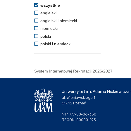
wszystkie
angielski
angielski i niemiecki
niemiecki
polski
polski i niemiecki
System Internetowej Rekrutacji 2026/2027
Uniwersytet im. Adama Mickiewicza
ul. Wieniawskiego 1
61-712 Poznań
NIP: 777-00-06-350
REGON: 000001293