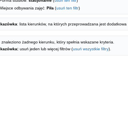
Forma studiów:
stacjonarne
(
usuń ten filtr
)
Miejsce odbywania zajęć:
Piła
(
usuń ten filtr
)
kazówka
: lista kierunków, na których przeprowadzana jest dodatkowa 
 znaleziono żadnego kierunku, który spełnia wskazane kryteria.
kazówka:
usuń jeden lub więcej filtrów (
usuń wszystkie filtry
).