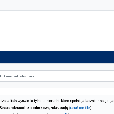
ta kierunków - spis według wydziałów
studiów
iższa lista wyświetla tylko te kierunki, które spełniają łącznie następują
Status rekrutacji:
z dodatkową rekrutacją
(
usuń ten filtr
)