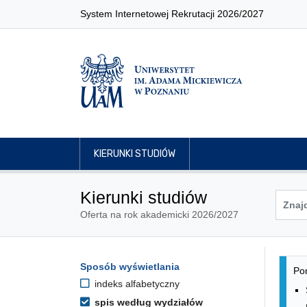
System Internetowej Rekrutacji 2026/2027
KIERUNKI STUDIÓW
Kierunki studiów
Oferta na rok akademicki 2026/2027
Lis
Opcje filtrowania kierunków 
Sposób wyświetlania
Przejdź do listy kierunków
Pon
indeks alfabetyczny
spis według wydziałów