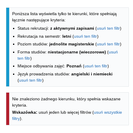
Lista kierunków - spis według wydzia
Poniższa lista wyświetla tylko te kierunki, które spełniają
łącznie następujące kryteria:
Status rekrutacji:
z aktywnymi zapisami
(
usuń ten filtr
)
Rekrutacja na semestr:
letni
(
usuń ten filtr
)
Poziom studiów:
jednolite magisterskie
(
usuń ten filtr
)
Forma studiów:
niestacjonarne (wieczorowe)
(
usuń
ten filtr
)
Miejsce odbywania zajęć:
Poznań
(
usuń ten filtr
)
Język prowadzenia studiów:
angielski i niemiecki
(
usuń ten filtr
)
Nie znaleziono żadnego kierunku, który spełnia wskazane
kryteria.
Wskazówka:
usuń jeden lub więcej filtrów (
usuń wszystkie
filtry
).