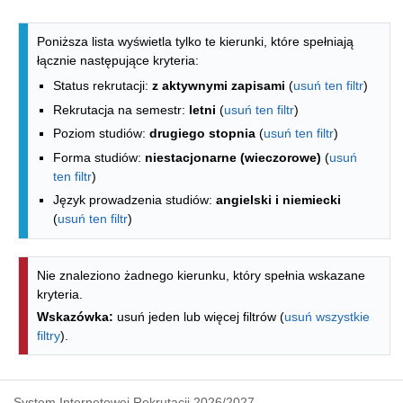
Lista kierunków - spis według wydzia
Poniższa lista wyświetla tylko te kierunki, które spełniają
łącznie następujące kryteria:
Status rekrutacji:
z aktywnymi zapisami
(
usuń ten filtr
)
Rekrutacja na semestr:
letni
(
usuń ten filtr
)
Poziom studiów:
drugiego stopnia
(
usuń ten filtr
)
Forma studiów:
niestacjonarne (wieczorowe)
(
usuń
ten filtr
)
Język prowadzenia studiów:
angielski i niemiecki
(
usuń ten filtr
)
Nie znaleziono żadnego kierunku, który spełnia wskazane
kryteria.
Wskazówka:
usuń jeden lub więcej filtrów (
usuń wszystkie
filtry
).
System Internetowej Rekrutacji 2026/2027