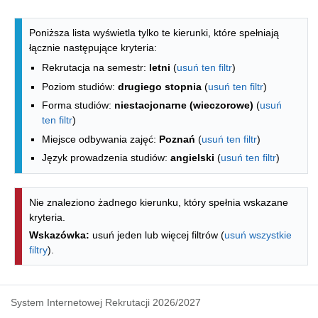
Lista kierunków - spis według wydzia
Poniższa lista wyświetla tylko te kierunki, które spełniają
łącznie następujące kryteria:
Rekrutacja na semestr:
letni
(
usuń ten filtr
)
Poziom studiów:
drugiego stopnia
(
usuń ten filtr
)
Forma studiów:
niestacjonarne (wieczorowe)
(
usuń
ten filtr
)
Miejsce odbywania zajęć:
Poznań
(
usuń ten filtr
)
Język prowadzenia studiów:
angielski
(
usuń ten filtr
)
Nie znaleziono żadnego kierunku, który spełnia wskazane
kryteria.
Wskazówka:
usuń jeden lub więcej filtrów (
usuń wszystkie
filtry
).
System Internetowej Rekrutacji 2026/2027