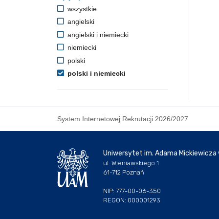
wszystkie
angielski
angielski i niemiecki
niemiecki
polski
polski i niemiecki
System Internetowej Rekrutacji 2026/2027
Uniwersytet im. Adama Mickiewicza
ul. Wieniawskiego 1
61-712 Poznań
NIP: 777-00-06-350
REGON: 000001293