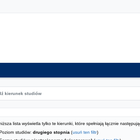
ta kierunków - spis według wydziałów
studiów
iższa lista wyświetla tylko te kierunki, które spełniają łącznie następują
Poziom studiów:
drugiego stopnia
(
usuń ten filtr
)