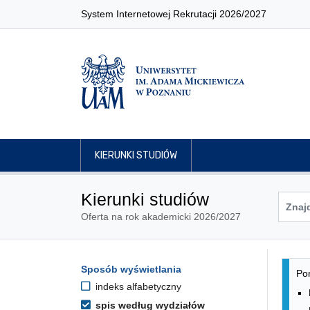
System Internetowej Rekrutacji 2026/2027
KIERUNKI STUDIÓW
Kierunki studiów
Oferta na rok akademicki 2026/2027
Lis
Opcje filtrowania kierunków 
Sposób wyświetlania
Przejdź do listy kierunków
Pon
indeks alfabetyczny
spis według wydziałów