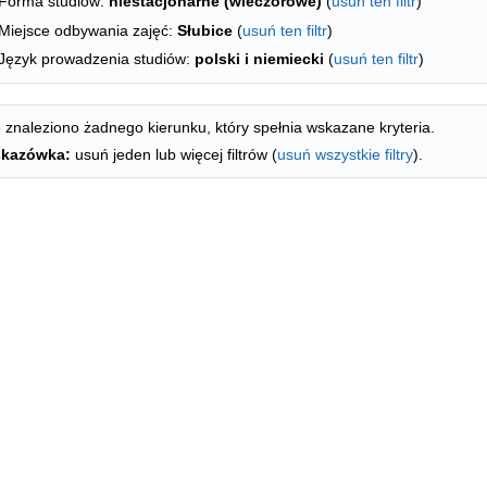
Forma studiów:
niestacjonarne (wieczorowe)
(
usuń ten filtr
)
Miejsce odbywania zajęć:
Słubice
(
usuń ten filtr
)
Język prowadzenia studiów:
polski i niemiecki
(
usuń ten filtr
)
 znaleziono żadnego kierunku, który spełnia wskazane kryteria.
kazówka:
usuń jeden lub więcej filtrów (
usuń wszystkie filtry
).