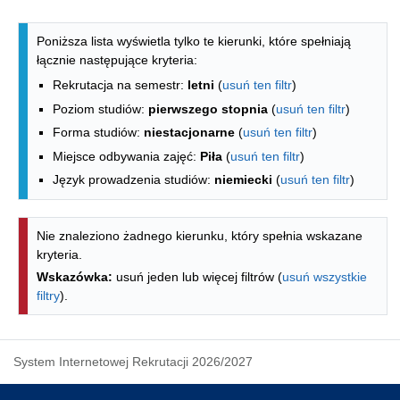
Lista kierunków - spis według wydzia
Poniższa lista wyświetla tylko te kierunki, które spełniają
łącznie następujące kryteria:
Rekrutacja na semestr:
letni
(
usuń ten filtr
)
Poziom studiów:
pierwszego stopnia
(
usuń ten filtr
)
Forma studiów:
niestacjonarne
(
usuń ten filtr
)
Miejsce odbywania zajęć:
Piła
(
usuń ten filtr
)
Język prowadzenia studiów:
niemiecki
(
usuń ten filtr
)
Nie znaleziono żadnego kierunku, który spełnia wskazane
kryteria.
Wskazówka:
usuń jeden lub więcej filtrów (
usuń wszystkie
filtry
).
System Internetowej Rekrutacji 2026/2027