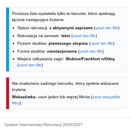
Lista kierunków - spis według wydzia
Poniższa lista wyświetla tylko te kierunki, które spełniają
łącznie następujące kryteria:
Status rekrutacji:
z aktywnymi zapisami
(
usuń ten filtr
)
Rekrutacja na semestr:
letni
(
usuń ten filtr
)
Poziom studiów:
pierwszego stopnia
(
usuń ten filtr
)
Forma studiów:
niestacjonarne
(
usuń ten filtr
)
Miejsce odbywania zajęć:
Słubice/Frankfurt n/Odrą
(
usuń ten filtr
)
Nie znaleziono żadnego kierunku, który spełnia wskazane
kryteria.
Wskazówka:
usuń jeden lub więcej filtrów (
usuń wszystkie
filtry
).
System Internetowej Rekrutacji 2026/2027