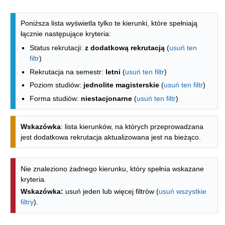
Lista kierunków - spis według wydzia
Poniższa lista wyświetla tylko te kierunki, które spełniają
łącznie następujące kryteria:
Status rekrutacji:
z dodatkową rekrutacją
(
usuń ten
filtr
)
Rekrutacja na semestr:
letni
(
usuń ten filtr
)
Poziom studiów:
jednolite magisterskie
(
usuń ten filtr
)
Forma studiów:
niestacjonarne
(
usuń ten filtr
)
Wskazówka
: lista kierunków, na których przeprowadzana
jest dodatkowa rekrutacja aktualizowana jest na bieżąco.
Nie znaleziono żadnego kierunku, który spełnia wskazane
kryteria.
Wskazówka:
usuń jeden lub więcej filtrów (
usuń wszystkie
filtry
).