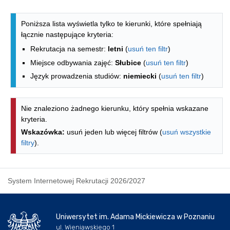
Lista kierunków - spis według wydzia
Poniższa lista wyświetla tylko te kierunki, które spełniają
łącznie następujące kryteria:
Rekrutacja na semestr:
letni
(
usuń ten filtr
)
Miejsce odbywania zajęć:
Słubice
(
usuń ten filtr
)
Język prowadzenia studiów:
niemiecki
(
usuń ten filtr
)
Nie znaleziono żadnego kierunku, który spełnia wskazane
kryteria.
Wskazówka:
usuń jeden lub więcej filtrów (
usuń wszystkie
filtry
).
System Internetowej Rekrutacji 2026/2027
Uniwersytet im. Adama Mickiewicza w Poznaniu
ul. Wieniawskiego 1