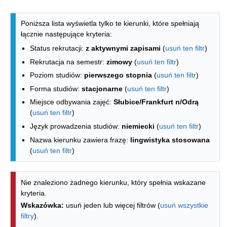
Lista kierunków - spis według wydzia
Poniższa lista wyświetla tylko te kierunki, które spełniają
łącznie następujące kryteria:
Status rekrutacji:
z aktywnymi zapisami
(
usuń ten filtr
)
Rekrutacja na semestr:
zimowy
(
usuń ten filtr
)
Poziom studiów:
pierwszego stopnia
(
usuń ten filtr
)
Forma studiów:
stacjonarne
(
usuń ten filtr
)
Miejsce odbywania zajęć:
Słubice/Frankfurt n/Odrą
(
usuń ten filtr
)
Język prowadzenia studiów:
niemiecki
(
usuń ten filtr
)
Nazwa kierunku zawiera frazę:
lingwistyka stosowana
(
usuń ten filtr
)
Nie znaleziono żadnego kierunku, który spełnia wskazane
kryteria.
Wskazówka:
usuń jeden lub więcej filtrów (
usuń wszystkie
filtry
).