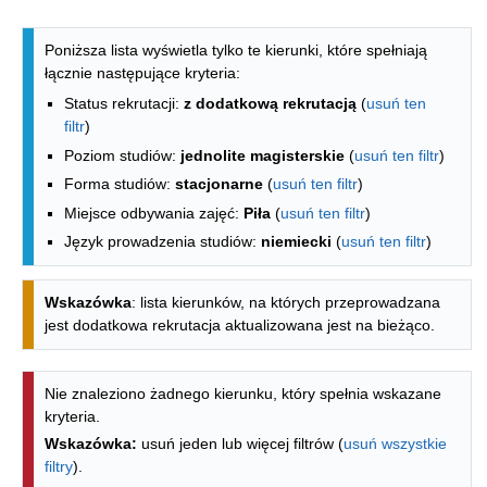
Lista kierunków - spis według wydzia
Poniższa lista wyświetla tylko te kierunki, które spełniają
łącznie następujące kryteria:
Status rekrutacji:
z dodatkową rekrutacją
(
usuń ten
filtr
)
Poziom studiów:
jednolite magisterskie
(
usuń ten filtr
)
Forma studiów:
stacjonarne
(
usuń ten filtr
)
Miejsce odbywania zajęć:
Piła
(
usuń ten filtr
)
Język prowadzenia studiów:
niemiecki
(
usuń ten filtr
)
Wskazówka
: lista kierunków, na których przeprowadzana
jest dodatkowa rekrutacja aktualizowana jest na bieżąco.
Nie znaleziono żadnego kierunku, który spełnia wskazane
kryteria.
Wskazówka:
usuń jeden lub więcej filtrów (
usuń wszystkie
filtry
).