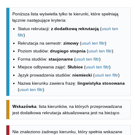
Lista kierunków - spis według wydzia
Poniższa lista wyświetla tylko te kierunki, które spełniają
łącznie następujące kryteria:
Status rekrutacji:
z dodatkową rekrutacją
(
usuń ten
filtr
)
Rekrutacja na semestr:
zimowy
(
usuń ten filtr
)
Poziom studiów:
drugiego stopnia
(
usuń ten filtr
)
Forma studiów:
stacjonarne
(
usuń ten filtr
)
Miejsce odbywania zajęć:
Słubice
(
usuń ten filtr
)
Język prowadzenia studiów:
niemiecki
(
usuń ten filtr
)
Nazwa kierunku zawiera frazę:
lingwistyka stosowana
(
usuń ten filtr
)
Wskazówka
: lista kierunków, na których przeprowadzana
jest dodatkowa rekrutacja aktualizowana jest na bieżąco.
Nie znaleziono żadnego kierunku, który spełnia wskazane