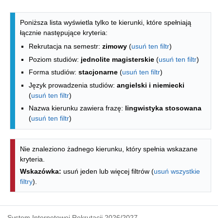
Lista kierunków - spis według wydzia
Poniższa lista wyświetla tylko te kierunki, które spełniają
łącznie następujące kryteria:
Rekrutacja na semestr:
zimowy
(
usuń ten filtr
)
Poziom studiów:
jednolite magisterskie
(
usuń ten filtr
)
Forma studiów:
stacjonarne
(
usuń ten filtr
)
Język prowadzenia studiów:
angielski i niemiecki
(
usuń ten filtr
)
Nazwa kierunku zawiera frazę:
lingwistyka stosowana
(
usuń ten filtr
)
Nie znaleziono żadnego kierunku, który spełnia wskazane
kryteria.
Wskazówka:
usuń jeden lub więcej filtrów (
usuń wszystkie
filtry
).
System Internetowej Rekrutacji 2026/2027