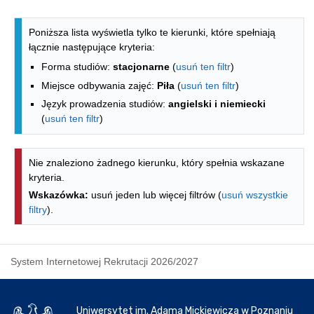
Lista kierunków - spis według wydzia
Poniższa lista wyświetla tylko te kierunki, które spełniają
łącznie następujące kryteria:
Forma studiów:
stacjonarne
(
usuń ten filtr
)
Miejsce odbywania zajęć:
Piła
(
usuń ten filtr
)
Język prowadzenia studiów:
angielski i niemiecki
(
usuń ten filtr
)
Nie znaleziono żadnego kierunku, który spełnia wskazane
kryteria.
Wskazówka:
usuń jeden lub więcej filtrów (
usuń wszystkie
filtry
).
System Internetowej Rekrutacji 2026/2027
Uniwersytet im. Adama Mickiewicza w Poznaniu