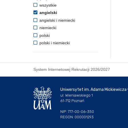
wszystkie
angielski
angielski i niemiecki
niemiecki
polski
polski i niemiecki
System Internetowej Rekrutacji 2026/2027
Uniwersytet im. Adama Mickiewicza
ul. Wieniawskiego 1
61-712 Poznań
NIP: 777-00-06-350
REGON: 000001293