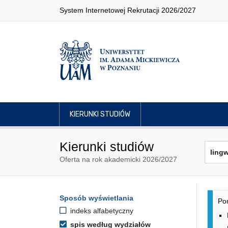
System Internetowej Rekrutacji 2026/2027
KIERUNKI STUDIÓW
Kierunki studiów
Oferta na rok akademicki 2026/2027
Lis
Opcje filtrowania kierunków 
Sposób wyświetlania
Przejdź do listy kierunków
Pon
indeks alfabetyczny
spis według wydziałów