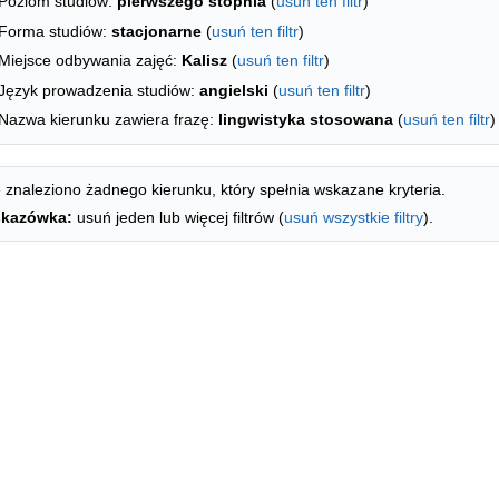
Poziom studiów:
pierwszego stopnia
(
usuń ten filtr
)
Forma studiów:
stacjonarne
(
usuń ten filtr
)
Miejsce odbywania zajęć:
Kalisz
(
usuń ten filtr
)
Język prowadzenia studiów:
angielski
(
usuń ten filtr
)
Nazwa kierunku zawiera frazę:
lingwistyka stosowana
(
usuń ten filtr
)
 znaleziono żadnego kierunku, który spełnia wskazane kryteria.
kazówka:
usuń jeden lub więcej filtrów (
usuń wszystkie filtry
).