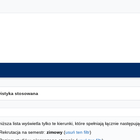
ta kierunków - spis według wydziałów
studiów
iższa lista wyświetla tylko te kierunki, które spełniają łącznie następują
Rekrutacja na semestr:
zimowy
(
usuń ten filtr
)