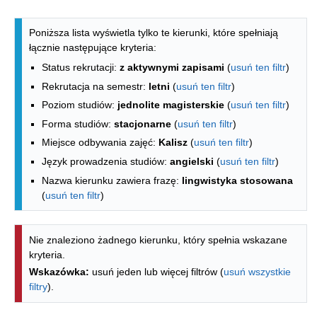
Lista kierunków - spis według wydzia
Poniższa lista wyświetla tylko te kierunki, które spełniają
łącznie następujące kryteria:
Status rekrutacji:
z aktywnymi zapisami
(
usuń ten filtr
)
Rekrutacja na semestr:
letni
(
usuń ten filtr
)
Poziom studiów:
jednolite magisterskie
(
usuń ten filtr
)
Forma studiów:
stacjonarne
(
usuń ten filtr
)
Miejsce odbywania zajęć:
Kalisz
(
usuń ten filtr
)
Język prowadzenia studiów:
angielski
(
usuń ten filtr
)
Nazwa kierunku zawiera frazę:
lingwistyka stosowana
(
usuń ten filtr
)
Nie znaleziono żadnego kierunku, który spełnia wskazane
kryteria.
Wskazówka:
usuń jeden lub więcej filtrów (
usuń wszystkie
filtry
).