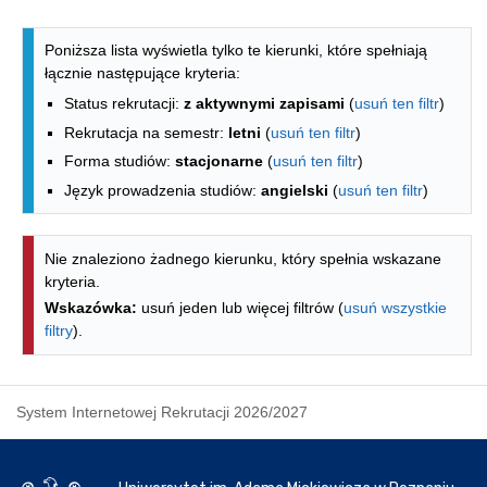
Lista kierunków - spis według wydzia
Poniższa lista wyświetla tylko te kierunki, które spełniają
łącznie następujące kryteria:
Status rekrutacji:
z aktywnymi zapisami
(
usuń ten filtr
)
Rekrutacja na semestr:
letni
(
usuń ten filtr
)
Forma studiów:
stacjonarne
(
usuń ten filtr
)
Język prowadzenia studiów:
angielski
(
usuń ten filtr
)
Nie znaleziono żadnego kierunku, który spełnia wskazane
kryteria.
Wskazówka:
usuń jeden lub więcej filtrów (
usuń wszystkie
filtry
).
System Internetowej Rekrutacji 2026/2027