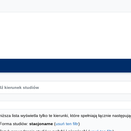
ta kierunków - spis według wydziałów
studiów
iższa lista wyświetla tylko te kierunki, które spełniają łącznie następują
Forma studiów:
stacjonarne
(
usuń ten filtr
)