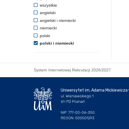
wszystkie
angielski
angielski i niemiecki
niemiecki
polski
polski i niemiecki
System Internetowej Rekrutacji 2026/2027
Uniwersytet im. Adama Mickiewicza
ul. Wieniawskiego 1
61-712 Poznań
NIP: 777-00-06-350
REGON: 000001293