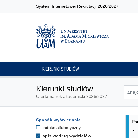
System Internetowej Rekrutacji 2026/2027
KIERUNKI STUDIÓW
Kierunki studiów
Oferta na rok akademicki 2026/2027
Lis
Opcje filtrowania kierunków 
Sposób wyświetlania
Przejdź do listy kierunków
Pon
indeks alfabetyczny
spis według wydziałów