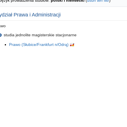
Język prowadzenia studiów:
polski i niemiecki
(
usuń ten filtr
)
dział Prawa i Administracji
awo
studia jednolite magisterskie stacjonarne
Prawo (Słubice/Frankfurt n/Odrą)