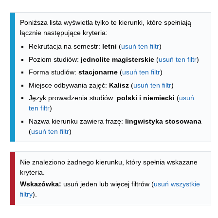
Lista kierunków - spis według wydzia
Poniższa lista wyświetla tylko te kierunki, które spełniają
łącznie następujące kryteria:
Rekrutacja na semestr:
letni
(
usuń ten filtr
)
Poziom studiów:
jednolite magisterskie
(
usuń ten filtr
)
Forma studiów:
stacjonarne
(
usuń ten filtr
)
Miejsce odbywania zajęć:
Kalisz
(
usuń ten filtr
)
Język prowadzenia studiów:
polski i niemiecki
(
usuń
ten filtr
)
Nazwa kierunku zawiera frazę:
lingwistyka stosowana
(
usuń ten filtr
)
Nie znaleziono żadnego kierunku, który spełnia wskazane
kryteria.
Wskazówka:
usuń jeden lub więcej filtrów (
usuń wszystkie
filtry
).