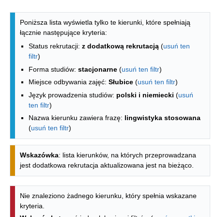
Lista kierunków - spis według wydzia
Poniższa lista wyświetla tylko te kierunki, które spełniają
łącznie następujące kryteria:
Status rekrutacji:
z dodatkową rekrutacją
(
usuń ten
filtr
)
Forma studiów:
stacjonarne
(
usuń ten filtr
)
Miejsce odbywania zajęć:
Słubice
(
usuń ten filtr
)
Język prowadzenia studiów:
polski i niemiecki
(
usuń
ten filtr
)
Nazwa kierunku zawiera frazę:
lingwistyka stosowana
(
usuń ten filtr
)
Wskazówka
: lista kierunków, na których przeprowadzana
jest dodatkowa rekrutacja aktualizowana jest na bieżąco.
Nie znaleziono żadnego kierunku, który spełnia wskazane
kryteria.