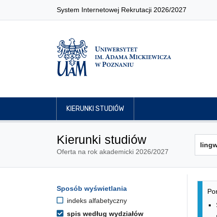
System Internetowej Rekrutacji 2026/2027
KIERUNKI STUDIÓW
Kierunki studiów
Oferta na rok akademicki 2026/2027
Lis
Opcje filtrowania kierunków 
Sposób wyświetlania
Przejdź do listy kierunków
Pon
indeks alfabetyczny
spis według wydziałów