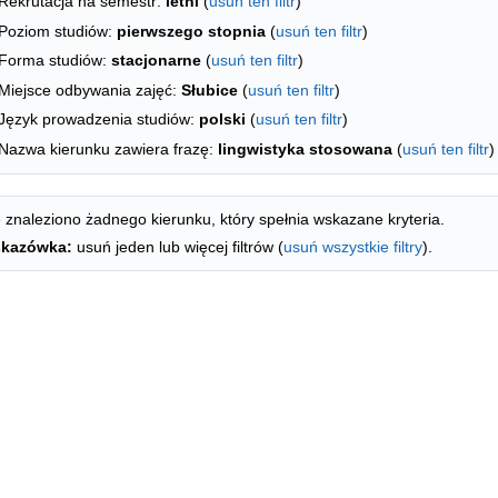
Rekrutacja na semestr:
letni
(
usuń ten filtr
)
Poziom studiów:
pierwszego stopnia
(
usuń ten filtr
)
Forma studiów:
stacjonarne
(
usuń ten filtr
)
Miejsce odbywania zajęć:
Słubice
(
usuń ten filtr
)
Język prowadzenia studiów:
polski
(
usuń ten filtr
)
Nazwa kierunku zawiera frazę:
lingwistyka stosowana
(
usuń ten filtr
)
 znaleziono żadnego kierunku, który spełnia wskazane kryteria.
kazówka:
usuń jeden lub więcej filtrów (
usuń wszystkie filtry
).