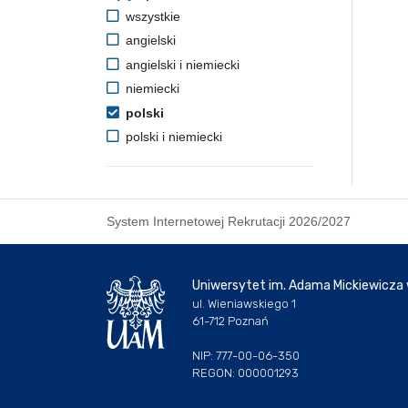
wszystkie
angielski
angielski i niemiecki
niemiecki
polski
polski i niemiecki
System Internetowej Rekrutacji 2026/2027
Uniwersytet im. Adama Mickiewicza
ul. Wieniawskiego 1
61-712 Poznań
NIP: 777-00-06-350
REGON: 000001293