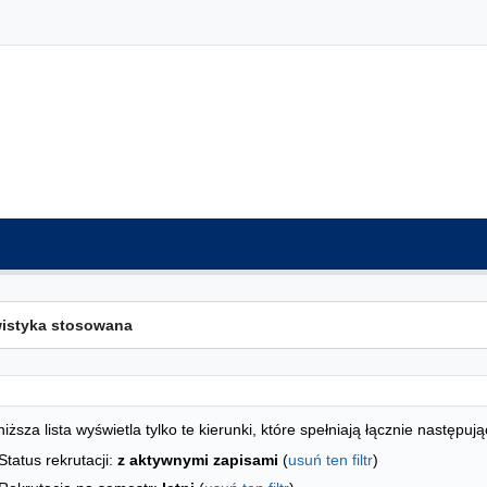
ta kierunków - spis według wydziałów
studiów
iższa lista wyświetla tylko te kierunki, które spełniają łącznie następują
Status rekrutacji:
z aktywnymi zapisami
(
usuń ten filtr
)