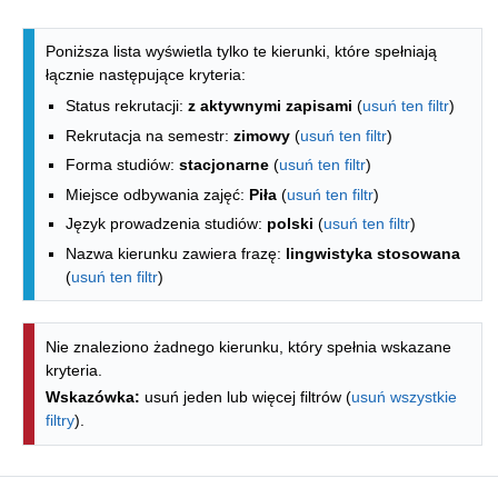
Lista kierunków - spis według wydzia
Poniższa lista wyświetla tylko te kierunki, które spełniają
łącznie następujące kryteria:
Status rekrutacji:
z aktywnymi zapisami
(
usuń ten filtr
)
Rekrutacja na semestr:
zimowy
(
usuń ten filtr
)
Forma studiów:
stacjonarne
(
usuń ten filtr
)
Miejsce odbywania zajęć:
Piła
(
usuń ten filtr
)
Język prowadzenia studiów:
polski
(
usuń ten filtr
)
Nazwa kierunku zawiera frazę:
lingwistyka stosowana
(
usuń ten filtr
)
Nie znaleziono żadnego kierunku, który spełnia wskazane
kryteria.
Wskazówka:
usuń jeden lub więcej filtrów (
usuń wszystkie
filtry
).