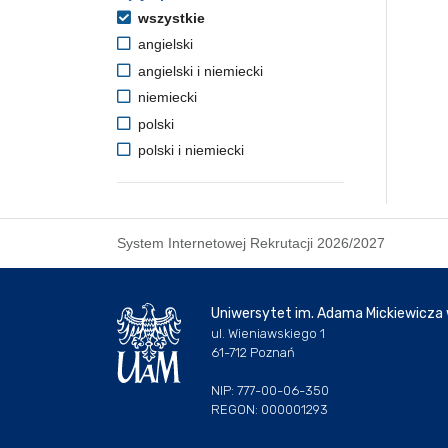
wszystkie
angielski
angielski i niemiecki
niemiecki
polski
polski i niemiecki
System Internetowej Rekrutacji 2026/2027
Uniwersytet im. Adama Mickiewicza
ul. Wieniawskiego 1
61-712 Poznań
NIP: 777-00-06-350
REGON: 000001293