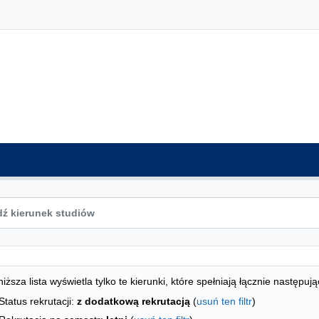
ta kierunków - spis według wydziałów
studiów
iższa lista wyświetla tylko te kierunki, które spełniają łącznie następują
Status rekrutacji:
z dodatkową rekrutacją
(
usuń ten filtr
)