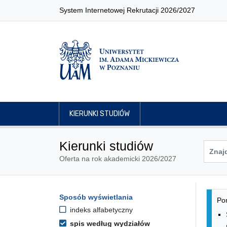
System Internetowej Rekrutacji 2026/2027
KIERUNKI STUDIÓW
Kierunki studiów
Oferta na rok akademicki 2026/2027
Lis
Opcje filtrowania kierunków 
Sposób wyświetlania
Przejdź do listy kierunków
Pon
indeks alfabetyczny
spis według wydziałów